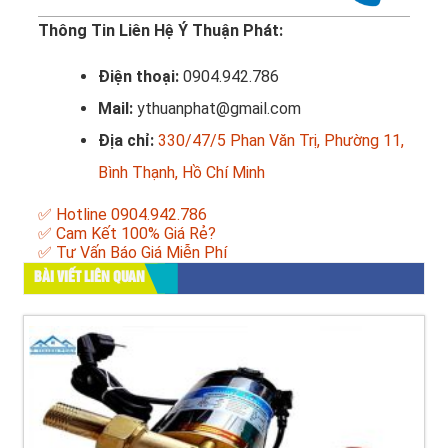
Thông Tin Liên Hệ Ý Thuận Phát:
Điện thoại:
0904.942.786
Mail:
ythuanphat@gmail.com
Địa chỉ:
330/47/5 Phan Văn Trị, Phường 11,
Bình Thạnh, Hồ Chí Minh
✅ Hotline 0904.942.786
✅ Cam Kết 100% Giá Rẻ?
✅ Tư Vấn Báo Giá Miễn Phí
BÀI VIẾT LIÊN QUAN