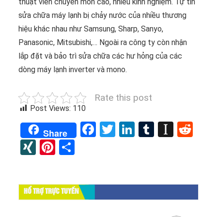
thuật viên chuyên môn cao, nhiều kinh nghiệm. Tự tin
sửa chữa máy lạnh bị chảy nước của nhiều thương
hiệu khác nhau như Samsung, Sharp, Sanyo,
Panasonic, Mitsubishi,… Ngoài ra công ty còn nhận
lắp đặt và bảo trì sửa chữa các hư hỏng của các
dòng máy lạnh inverter và mono.
Rate this post
Post Views:
110
Facebook
Twitter
LinkedIn
Tumblr
Instap
Red
Share
XING
Pinterest
Share
HỔ TRỢ TRỰC TUYẾN