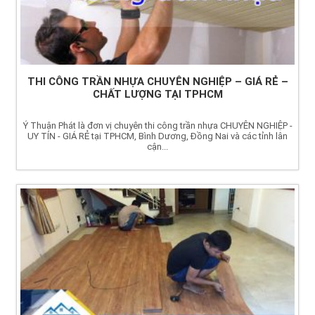
THI CÔNG TRẦN NHỰA CHUYÊN NGHIỆP – GIÁ RẺ –
CHẤT LƯỢNG TẠI TPHCM
Ý Thuận Phát là đơn vị chuyên thi công trần nhựa CHUYÊN NGHIỆP -
UY TÍN - GIÁ RẺ tại TPHCM, Bình Dương, Đồng Nai và các tỉnh lân
cận...