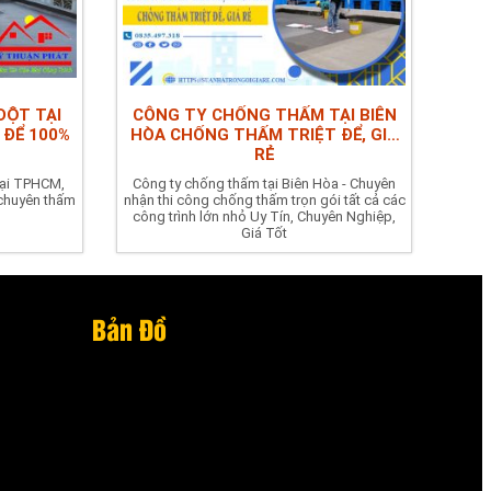
DỘT TẠI
CÔNG TY CHỐNG THẤM TẠI BIÊN
 ĐỂ 100%
HÒA CHỐNG THẤM TRIỆT ĐỂ, GIÁ
RẺ
tại TPHCM,
Công ty chống thấm tại Biên Hòa - Chuyên
 chuyên thấm
nhận thi công chống thấm trọn gói tất cả các
công trình lớn nhỏ Uy Tín, Chuyên Nghiệp,
Giá Tốt
Bản Đồ