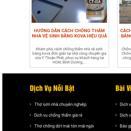
HƯỚNG DẪN CÁCH CHỐNG THẤM
CÁC
NHÀ VỆ SINH BẰNG KOVA HIỆU QUẢ
BẰN
Khám phá cách chống thấm nhà vệ sinh
Chống
bằng kova đơn giản tại nhà cùng chuyên gia
Chống
của Ý Thuận Phát, phục vụ khách hàng tại
công
HCM, Bình Dương,...
Dịch Vụ Nỗi Bật
Bài V
Thợ sơn nhà chuyên nghiệp
Dịch 
Dịch vụ chống thấm giá rẻ
Dịch 
Thợ chống dột mái tôn mái ngói
Báo g