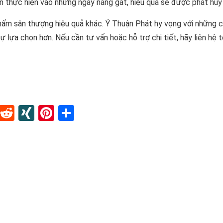
n thực hiện vào những ngày nắng gắt, hiệu quả sẽ được phát huy 
hấm sân thượng hiệu quả khác. Ý Thuận Phát hy vọng với những c
 lựa chọn hơn. Nếu cần tư vấn hoặc hỗ trợ chi tiết, hãy liên hệ t
In
blr
Instapaper
Reddit
XING
Pinterest
Share