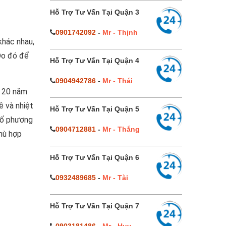
Hỗ Trợ Tư Vấn Tại Quận 3
0901742092
-
Mr - Thịnh
khác nhau,
 Do đó để
Hỗ Trợ Tư Vấn Tại Quận 4
0904942786
-
Mr - Thái
n 20 năm
ề và nhiệt
Hỗ Trợ Tư Vấn Tại Quận 5
 số phương
0904712881
-
Mr - Thắng
hù hợp
Hỗ Trợ Tư Vấn Tại Quận 6
0932489685
-
Mr - Tài
Hỗ Trợ Tư Vấn Tại Quận 7