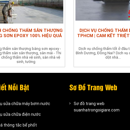
H CHỐNG THẤM SÂN THƯỢNG
DỊCH VỤ CHỐNG THẤM 
G SƠN EPOXY 100% HIỆU QUẢ
TPHCM | CAM KẾT TRIỆT
 thấm sân thượng bằng sơn epoxy -
Dịch vụ chống thấm tốt ở đâu 
 thấm sàn sân thượng, sàn mái - Thi
Bình Dương, Đồng Nai? Dịch vụ
 chống thấm nhà vệ sinh, sàn nhà vệ
dột nhà...
sinh, tường
iết Nỗi Bật
Sơ Đồ Trang Web
vụ sửa chữa máy bơm nước
Sơ đồ trang web
suanhatrongoigiare.com
vụ sửa chữa điện nước
iá thông tắc bể phốt