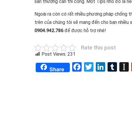
sân thượng cần thi công. Một Tips nhỏ đó là nê
Ngoài ra còn có rất nhiều phương pháp chống t
trên của chúng tôi sẽ mang đến cho bạn nhiều sự
0904.942.786
để được hỗ trợ nhé!
Rate this post
Post Views:
231
Facebook
Twitter
Linked
Tum
Share