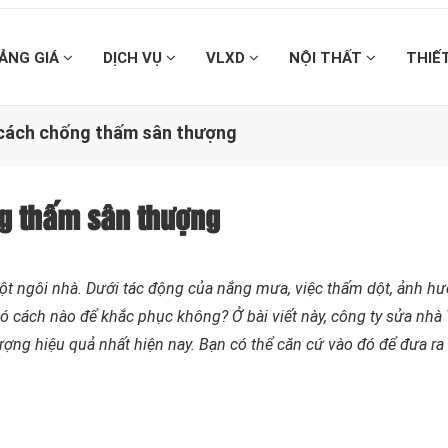
ẢNG GIÁ
DỊCH VỤ
VLXD
NỘI THẤT
THIẾ
cách chống thấm sân thượng
g thấm sân thượng
 một ngôi nhà. Dưới tác động của nắng mưa, việc thấm dột, ảnh h
có cách nào để khắc phục không? Ở bài viết này, công ty sửa nhà
ợng hiệu quả nhất hiện nay. Bạn có thể căn cứ vào đó để đưa r