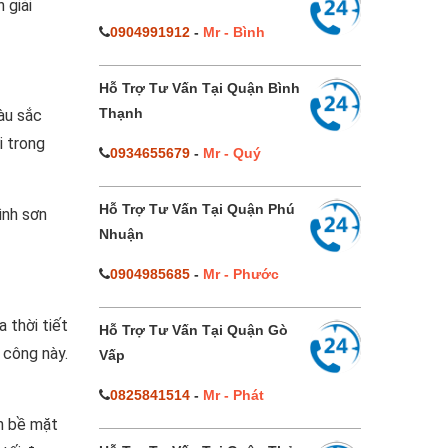
 giải
0904991912
-
Mr - Bình
Hỗ Trợ Tư Vấn Tại Quận Bình
Thạnh
àu sắc
i trong
0934655679
-
Mr - Quý
Hỗ Trợ Tư Vấn Tại Quận Phú
ình sơn
Nhuận
0904985685
-
Mr - Phước
 thời tiết
Hỗ Trợ Tư Vấn Tại Quận Gò
 công này.
Vấp
0825841514
-
Mr - Phát
n bề mặt