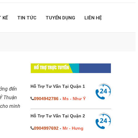
T KẾ
TIN TỨC
TUYỂN DỤNG
LIÊN HỆ
HỔ TRỢ TRỰC TUYẾN
Hỗ Trợ Tư Vấn Tại Quận 1
ưởng đến
 Ý Thuận
0904942786
-
Ms - Như Ý
a cho mình
Hỗ Trợ Tư Vấn Tại Quận 2
0904997692
-
Mr - Hưng