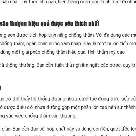
sàn nhà. Tuỳ theo nhu cầu, hiện trạng của công trình mà lựa chọn
sân thượng hiệu quả được yêu thích nhất
òng sơn được tích hợp tính năng chống thấm. Với đa dạng các m
chống thấm, ngăn chặn nước xâm nhập. Đây là một bước tiến mớ
 dùng một giải pháp chống thấm hiệu quả, tính thẩm mỹ cao.
à thông thường. Bạn cần tuân thủ nghiêm ngặt các bước, quy tr
g
n có thể thấy hệ thống đường nhựa, dưới tác động trực tiếp của
ó được điều đó, nhựa đường góp một phần lớn tạo nên sự thành
ng vào việc chống thấm sân thượng.
iản. Bạn cần đun sôi hợp chất này và dùng con lăn, quét đều lê