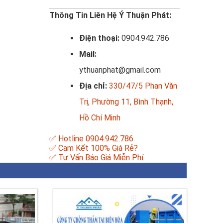
Thông Tin Liên Hệ Ý Thuận Phát:
Điện thoại:
0904.942.786
Mail:
ythuanphat@gmail.com
Địa chỉ:
330/47/5 Phan Văn
Trị, Phường 11, Bình Thạnh,
Hồ Chí Minh
✅ Hotline 0904.942.786
✅ Cam Kết 100% Giá Rẻ?
✅ Tư Vấn Báo Giá Miễn Phí