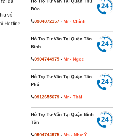
tối đa.
Hỗ Trợ Tư Vấn Tại Quận Thủ
Đức
hia sẻ
0904072157
-
Mr - Chính
ới Hotline
Hỗ Trợ Tư Vấn Tại Quận Tân
Bình
0904744975
-
Mr - Ngọc
Hỗ Trợ Tư Vấn Tại Quận Tân
Phú
0912655679
-
Mr - Thái
Hỗ Trợ Tư Vấn Tại Quận Bình
Tân
0904744975
-
Ms - Như Ý