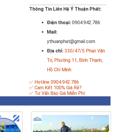
Thông Tin Liên Hệ Ý Thuận Phát:
Điện thoại:
0904.942.786
Mail:
ythuanphat@gmail.com
Địa chỉ:
330/47/5 Phan Văn
Trị, Phường 11, Bình Thạnh,
Hồ Chí Minh
✅ Hotline 0904.942.786
✅ Cam Kết 100% Giá Rẻ?
✅ Tư Vấn Báo Giá Miễn Phí