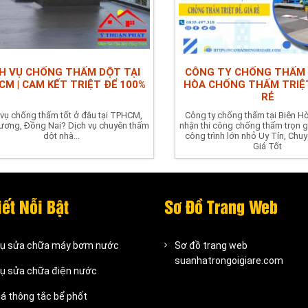
CH VỤ CHỐNG THẤM DỘT TẠI
CÔNG TY CHỐNG THẤM T
M | CAM KẾT TRIỆT ĐỂ 100%
HÒA CHỐNG THẤM TRIỆT
RẺ
 vụ chống thấm tốt ở đâu tại TPHCM,
Công ty chống thấm tại Biên H
ương, Đồng Nai? Dịch vụ chuyên thấm
nhận thi công chống thấm trọn gó
dột nhà...
công trình lớn nhỏ Uy Tín, Chu
Giá Tốt
iết Nỗi Bật
Sơ Đồ Trang Web
vụ sửa chữa máy bơm nước
Sơ đồ trang web
suanhatrongoigiare.com
vụ sửa chữa điện nước
iá thông tắc bể phốt