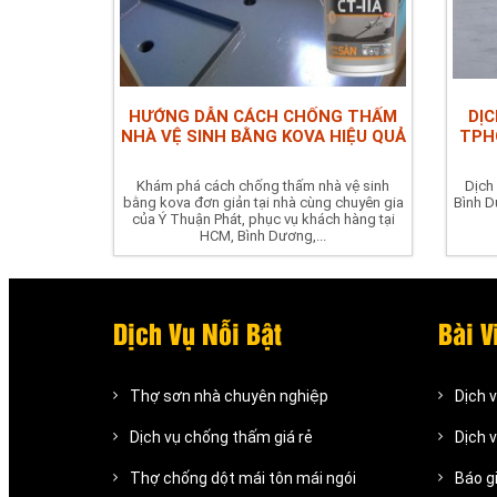
HƯỚNG DẪN CÁCH CHỐNG THẤM
DỊ
NHÀ VỆ SINH BẰNG KOVA HIỆU QUẢ
TPHC
Khám phá cách chống thấm nhà vệ sinh
Dịch
bằng kova đơn giản tại nhà cùng chuyên gia
Bình D
của Ý Thuận Phát, phục vụ khách hàng tại
HCM, Bình Dương,...
Dịch Vụ Nỗi Bật
Bài V
Thợ sơn nhà chuyên nghiệp
Dịch 
Dịch vụ chống thấm giá rẻ
Dịch 
Thợ chống dột mái tôn mái ngói
Báo g