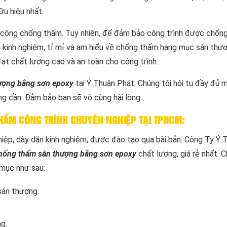
u hiệu nhất.
thi công chống thấm. Tuy nhiên, để đảm bảo công trình được chốn
ủ kinh nghiệm, tỉ mỉ và am hiểu về chống thấm hạng mục sân thư
t chất lượng cao và an toàn cho công trình.
ượng bằng sơn epoxy
tại Ý Thuận Phát. Chúng tôi hội tụ đầy đủ m
g cần. Đảm bảo bạn sẽ vô cùng hài lòng.
HẤM CÔNG TRÌNH CHUYÊN NGHIỆP TẠI TPHCM:
ệp, dày dặn kinh nghiệm, được đào tạo qua bài bản. Công Ty Ý 
chống thấm sân thượng bằng sơn epoxy
chất lượng, giá rẻ nhất. C
 mục như sau:
sân thượng.
g.