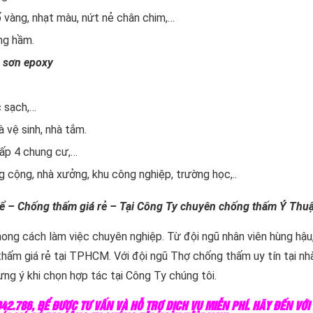
ố vàng, nhạt màu, nứt nẻ chân chim,…
ng hầm.
 sơn epoxy
 sạch,…
 vệ sinh, nhà tắm.
cấp 4 chung cư,…
 cộng, nhà xưởng, khu công nghiệp, trường học,..
ể – Chống thấm giá rẻ – Tại Công Ty chuyên chống thấm Ý Thuậ
ong cách làm việc chuyên nghiệp. Từ đội ngũ nhân viên hùng hậu
 thấm giá rẻ tại TPHCM. Với đội ngũ Thợ chống thấm uy tín tại 
ng ý khi chọn hợp tác tại Công Ty chúng tôi.
42.786, ĐỂ ĐƯỢC TƯ VẤN VÀ HỖ TRỢ DỊCH VỤ MIỄN PHÍ. HÃY ĐẾN VỚI