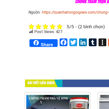
CHỐNG THẤM TRỌN GÓ
Nguồn:
https://suanhatrongoigiare.com/chong
5/5 - (2 bình chọn)
Post Views:
427
Facebook
Twitter
Linked
Tum
Share
BÀI VIẾT LIÊN QUAN