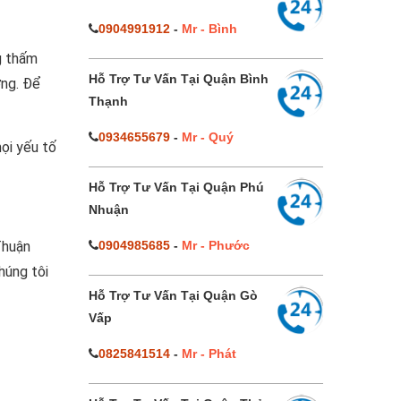
0904991912
-
Mr - Bình
g thấm
Hỗ Trợ Tư Vấn Tại Quận Bình
ợng. Để
Thạnh
0934655679
-
Mr - Quý
ọi yếu tố
Hỗ Trợ Tư Vấn Tại Quận Phú
Nhuận
Thuận
0904985685
-
Mr - Phước
húng tôi
Hỗ Trợ Tư Vấn Tại Quận Gò
Vấp
0825841514
-
Mr - Phát