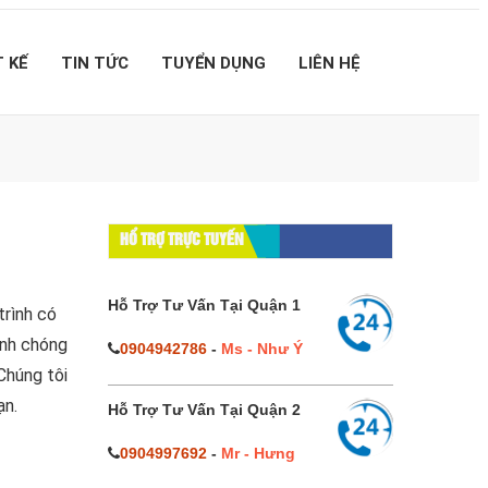
T KẾ
TIN TỨC
TUYỂN DỤNG
LIÊN HỆ
HỔ TRỢ TRỰC TUYẾN
Hỗ Trợ Tư Vấn Tại Quận 1
trình có
anh chóng
0904942786
-
Ms - Như Ý
Chúng tôi
ạn.
Hỗ Trợ Tư Vấn Tại Quận 2
0904997692
-
Mr - Hưng