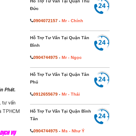
Hỗ Trợ Tư Vấn Tại Quận Thủ
Đức
0904072157
-
Mr - Chính
Hỗ Trợ Tư Vấn Tại Quận Tân
Bình
0904744975
-
Mr - Ngọc
Hỗ Trợ Tư Vấn Tại Quận Tân
Phú
n Phát.
0912655679
-
Mr - Thái
, tư vấn
nhà TPHCM
Hỗ Trợ Tư Vấn Tại Quận Bình
Tân
0904744975
-
Ms - Như Ý
 DỊCH VỤ