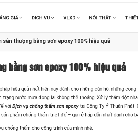
ẢNG GIÁ
DỊCH VỤ
VLXD
NỘI THẤT
THIẾ
 sân thượng bằng sơn epoxy 100% hiệu quả
ng bằng sơn epoxy 100% hiệu quả
i pháp hiệu quả nhất hiện nay dành cho những căn hộ, những công 
nh trạng nước mưa đọng lại không thể thoáng. Xử lý thấm dột nh
để với
Dịch vụ chống thấm sơn epoxy
tại Công Ty Ý Thuận Phát. 
 sản phẩm chống thấm triệt để – giá rẻ hấp dẫn nhất dành cho b
 vụ chống thấm cho công trình của mình nhé.