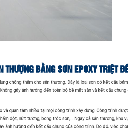
N THƯỢNG BẰNG SƠN EPOXY TRIỆT Đ
ụng chống thấm cho sân thượng. Đây là loại sơn có kết cấu bám
 không gây ảnh hưởng đến toàn bộ bề mặt sàn và kết cấu chung
o và quan tâm nhiều tại mọi công trình xây dựng. Công trình đượ
thấm dột, nứt tường, bong tróc sơn,… Ngay cả sân thượng, khu v
gây ảnh hưởng đến kết cấu chung của công trình. Do đó, việc chọ