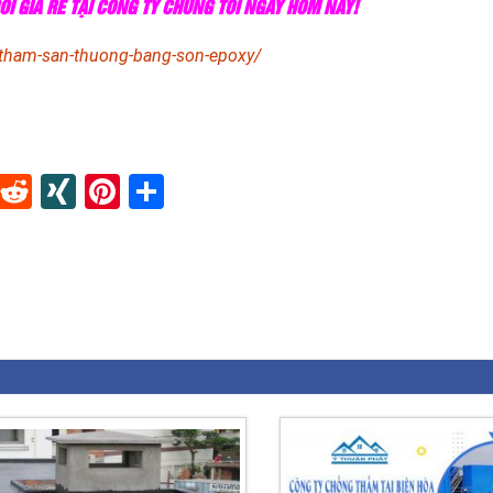
I GIÁ RẺ TẠI CÔNG TY CHÚNG TÔI NGAY HÔM NAY!
-tham-san-thuong-bang-son-epoxy/
In
blr
Instapaper
Reddit
XING
Pinterest
Share