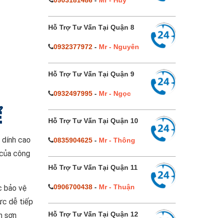
0903181486
-
Mr - Huy
Hỗ Trợ Tư Vấn Tại Quận 8
0932377972
-
Mr - Nguyên
Hỗ Trợ Tư Vấn Tại Quận 9
0932497995
-
Mr - Ngọc
Ể
Hỗ Trợ Tư Vấn Tại Quận 10
 dính cao
0835904625
-
Mr - Thông
 của công
Hỗ Trợ Tư Vấn Tại Quận 11
0906700438
-
Mr - Thuận
c bảo vệ
ực dễ tiếp
Hỗ Trợ Tư Vấn Tại Quận 12
n sơn