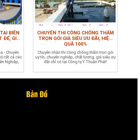
ẠI BIÊN
CHUYÊN THI CÔNG CHỐNG THẤM
 ĐỂ, GIÁ
TRỌN GÓI GIÁ SIÊU ƯU ĐÃI, HIỆU
QUẢ 100%
òa - Chuyên
Chuyên nhận thi công chống thấm trọn gói
i tất cả các
uy tín, chuyên nghiệp, chất lượng, giá siêu ưu
yên Nghiệp,
đãi chỉ có tại Công ty Ý Thuận Phát!
Bản Đồ