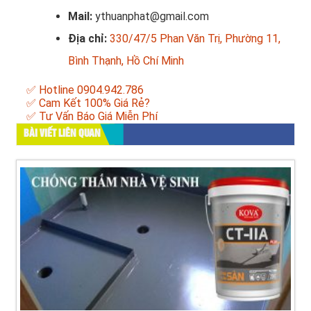
Mail:
ythuanphat@gmail.com
Địa chỉ:
330/47/5 Phan Văn Trị, Phường 11,
Bình Thạnh, Hồ Chí Minh
✅ Hotline 0904.942.786
✅ Cam Kết 100% Giá Rẻ?
✅ Tư Vấn Báo Giá Miễn Phí
BÀI VIẾT LIÊN QUAN