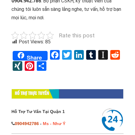
0904.942.786
. Bộ phận CSKH, kỹ thuật viên của
chúng tôi luôn sẵn sàng lắng nghe, tư vấn, hỗ trợ bạn
mọi lúc, mọi nơi.
Rate this post
Post Views:
85
Facebook
Twitter
LinkedIn
Tumblr
Instap
Red
Share
XING
Pinterest
Share
HỔ TRỢ TRỰC TUYẾN
Hỗ Trợ Tư Vấn Tại Quận 1
0904942786
-
Ms - Như Ý