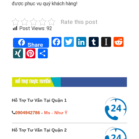
được phục vụ quý khách hàng!
Rate this post
Post Views:
92
Facebook
Twitter
LinkedIn
Tumblr
Instap
Red
Share
XING
Pinterest
Share
HỔ TRỢ TRỰC TUYẾN
Hỗ Trợ Tư Vấn Tại Quận 1
0904942786
-
Ms - Như Ý
Hỗ Trợ Tư Vấn Tại Quận 2