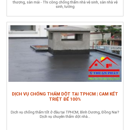
thượng, sàn mái - Thi công chống thấm nhà vệ sinh, sàn nhà vệ
sinh, tường
DỊCH VỤ CHỐNG THẤM DỘT TẠI TPHCM | CAM KẾT
TRIỆT ĐỂ 100%
Dịch vụ chống thấm tốt ở đâu tại TPHCM, Bình Dương, Đồng Nai?
Dịch vụ chuyên thấm dột nhà...