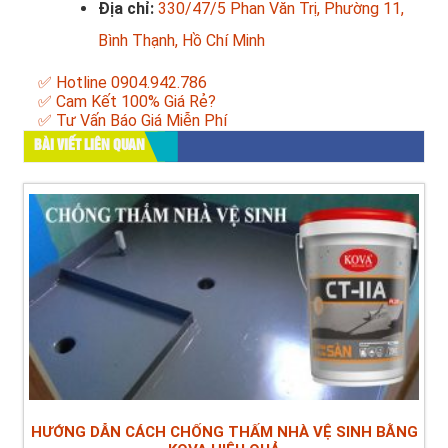
Địa chỉ:
330/47/5 Phan Văn Trị, Phường 11,
Bình Thạnh, Hồ Chí Minh
✅ Hotline 0904.942.786
✅ Cam Kết 100% Giá Rẻ?
✅ Tư Vấn Báo Giá Miễn Phí
BÀI VIẾT LIÊN QUAN
HƯỚNG DẪN CÁCH CHỐNG THẤM NHÀ VỆ SINH BẰNG