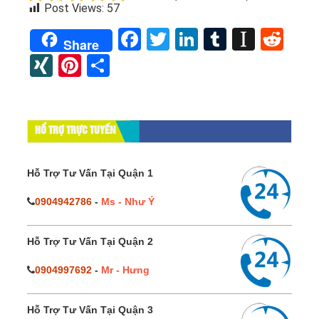
Post Views:
57
Facebook
Twitter
LinkedIn
Tumblr
Instap
Red
Share
XING
Pinterest
Share
HỔ TRỢ TRỰC TUYẾN
Hỗ Trợ Tư Vấn Tại Quận 1
0904942786
-
Ms - Như Ý
Hỗ Trợ Tư Vấn Tại Quận 2
0904997692
-
Mr - Hưng
Hỗ Trợ Tư Vấn Tại Quận 3