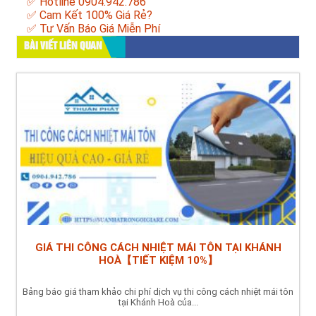
✅ Hotline 0904.942.786
✅ Cam Kết 100% Giá Rẻ?
✅ Tư Vấn Báo Giá Miễn Phí
BÀI VIẾT LIÊN QUAN
GIÁ THI CÔNG CÁCH NHIỆT MÁI TÔN TẠI KHÁNH
HOÀ【TIẾT KIỆM 10%】
Bảng báo giá tham khảo chi phí dịch vụ thi công cách nhiệt mái tôn
tại Khánh Hoà của...