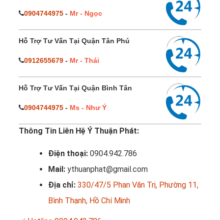
0904744975
-
Mr - Ngọc
Hỗ Trợ Tư Vấn Tại Quận Tân Phú
0912655679
-
Mr - Thái
Hỗ Trợ Tư Vấn Tại Quận Bình Tân
0904744975
-
Ms - Như Ý
Thông Tin Liên Hệ Ý Thuận Phát:
Điện thoại:
0904.942.786
Mail:
ythuanphat@gmail.com
Địa chỉ:
330/47/5 Phan Văn Trị, Phường 11,
Bình Thạnh, Hồ Chí Minh