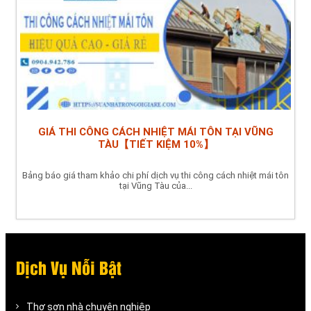
GIÁ THI CÔNG CÁCH NHIỆT MÁI TÔN TẠI VŨNG
TÀU【TIẾT KIỆM 10%】
Bảng báo giá tham khảo chi phí dịch vụ thi công cách nhiệt mái tôn
tại Vũng Tàu của...
Dịch Vụ Nỗi Bật
Thợ sơn nhà chuyên nghiệp