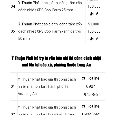
Ý Thuận Phát báo giá thi công t
ấm xốp
04
100.000
cách nhiệt XPS Cool Farm 25 mm
₫/m²
Ý Thuận Phát báo giá thi công t
ấm xốp
153.000
–
05
cách nhiệt XPS Cool Farm xanh da trời
155.000
50 mm
₫/m²
Ý Thuận Phát hỗ trợ tư vấn báo giá thi công cách nhiệt
mái tôn tại các xã, phường thuộc Long An
☎️ Hotline
Ý Thuận Phát báo giá thi công cách
0904
01
nhiệt mái tôn tại Thành phố Tân
An
, Long An
942786
☎️ Hotline
Ý Thuận Phát báo giá thi công cách
0904 744
02
nhiệt mái tôn tại Thị xã Kiến Tường
,