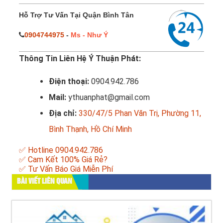
Hỗ Trợ Tư Vấn Tại Quận Bình Tân
0904744975
-
Ms - Như Ý
Thông Tin Liên Hệ Ý Thuận Phát:
Điện thoại:
0904.942.786
Mail:
ythuanphat@gmail.com
Địa chỉ:
330/47/5 Phan Văn Trị, Phường 11,
Bình Thạnh, Hồ Chí Minh
✅ Hotline 0904.942.786
✅ Cam Kết 100% Giá Rẻ?
✅ Tư Vấn Báo Giá Miễn Phí
BÀI VIẾT LIÊN QUAN