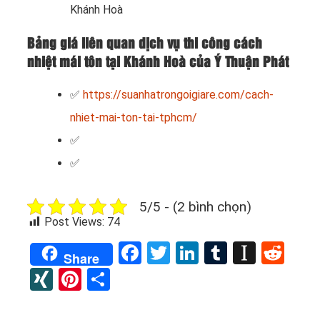
Khánh Hoà
Bảng giá liên quan dịch vụ thi công cách
nhiệt mái tôn tại Khánh Hoà của Ý Thuận Phát
✅
https://suanhatrongoigiare.com/cach-
nhiet-mai-ton-tai-tphcm/
✅
✅
5/5 - (2 bình chọn)
Post Views:
74
Facebook
Twitter
LinkedIn
Tumblr
Instap
Red
Share
XING
Pinterest
Share