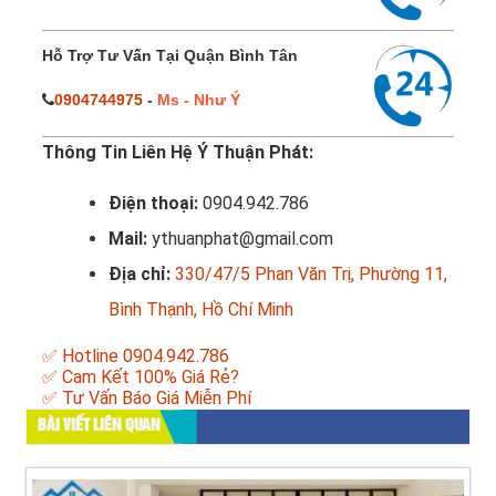
Hỗ Trợ Tư Vấn Tại Quận Bình Tân
0904744975
-
Ms - Như Ý
Thông Tin Liên Hệ Ý Thuận Phát:
Điện thoại:
0904.942.786
Mail:
ythuanphat@gmail.com
Địa chỉ:
330/47/5 Phan Văn Trị, Phường 11,
Bình Thạnh, Hồ Chí Minh
✅ Hotline 0904.942.786
✅ Cam Kết 100% Giá Rẻ?
✅ Tư Vấn Báo Giá Miễn Phí
BÀI VIẾT LIÊN QUAN