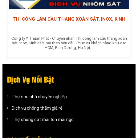
THI CÔNG LÀM CẦU THANG XOẮN SẮT, INOX, KÍNH
Công ty Ý Thuận Phát - Chuyên nhận Thi công làm cầu thang xoắn
sắt, Inox, Kính các loại theo yêu cầu. Phục vụ khách hàng khu vực
HCM, Bình Dương, Hà Nội,...
Dịch Vụ Nỗi Bật
Thợ sơn nhà chuyên nghiệp
Dịch vụ chống thấm giá rẻ
Thợ chống dột mái tôn mái ngói