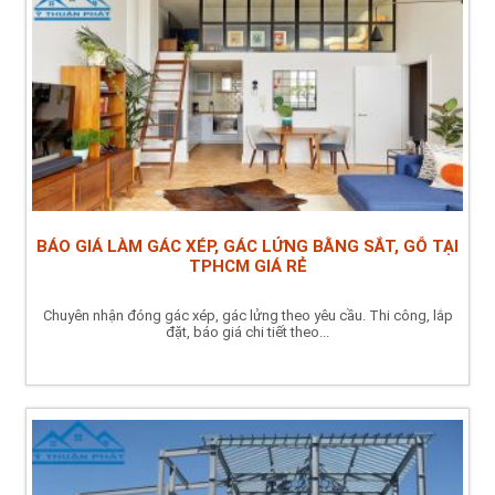
BÁO GIÁ LÀM GÁC XÉP, GÁC LỬNG BẰNG SẮT, GỖ TẠI
TPHCM GIÁ RẺ
Chuyên nhận đóng gác xép, gác lửng theo yêu cầu. Thi công, lắp
đặt, báo giá chi tiết theo...