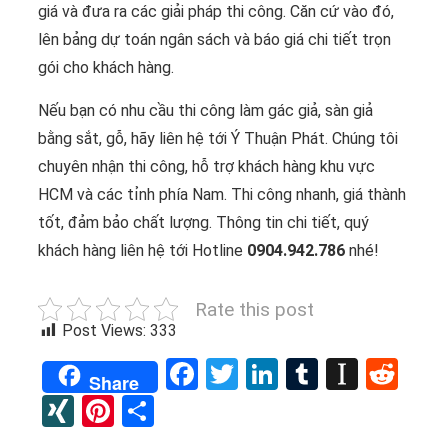
giá và đưa ra các giải pháp thi công. Căn cứ vào đó,
lên bảng dự toán ngân sách và báo giá chi tiết trọn
gói cho khách hàng.
Nếu bạn có nhu cầu thi công làm gác giả, sàn giả
bằng sắt, gỗ, hãy liên hệ tới Ý Thuận Phát. Chúng tôi
chuyên nhận thi công, hỗ trợ khách hàng khu vực
HCM và các tỉnh phía Nam. Thi công nhanh, giá thành
tốt, đảm bảo chất lượng. Thông tin chi tiết, quý
khách hàng liên hệ tới Hotline
0904.942.786
nhé!
Rate this post
Post Views:
333
Facebook
Twitter
LinkedIn
Tumblr
Instap
Red
Share
XING
Pinterest
Share