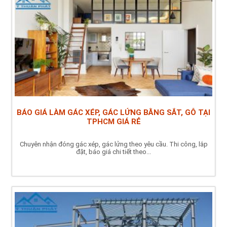
BÁO GIÁ LÀM GÁC XÉP, GÁC LỬNG BẰNG SẮT, GỖ TẠI
TPHCM GIÁ RẺ
Chuyên nhận đóng gác xép, gác lửng theo yêu cầu. Thi công, lắp
đặt, báo giá chi tiết theo...