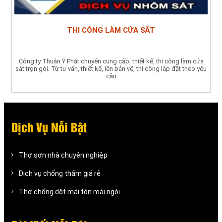
THI CÔNG LÀM CỬA SẮT
Công ty Thuận Ý Phát chuyên cung cấp, thiết kế, thi công làm cửa
sắt trọn gói. Từ tư vấn, thiết kế, lên bản vẽ, thi công lắp đặt theo yêu
cầu
Dịch Vụ Nỗi Bật
Thợ sơn nhà chuyên nghiệp
Dịch vụ chống thấm giá rẻ
Thợ chống dột mái tôn mái ngói