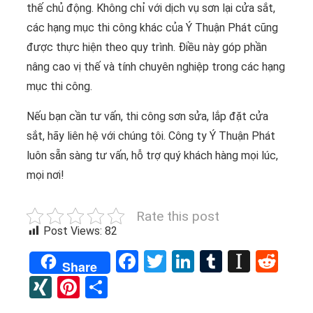
thế chủ động. Không chỉ với dịch vụ sơn lại cửa sắt,
các hạng mục thi công khác của Ý Thuận Phát cũng
được thực hiện theo quy trình. Điều này góp phần
nâng cao vị thế và tính chuyên nghiệp trong các hạng
mục thi công.
Nếu bạn cần tư vấn, thi công sơn sửa, lắp đặt cửa
sắt, hãy liên hệ với chúng tôi. Công ty Ý Thuận Phát
luôn sẵn sàng tư vấn, hỗ trợ quý khách hàng mọi lúc,
mọi nơi!
Rate this post
Post Views:
82
Facebook
Twitter
LinkedIn
Tumblr
Instap
Red
Share
XING
Pinterest
Share