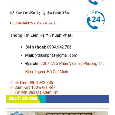
Hỗ Trợ Tư Vấn Tại Quận Bình Tân
0904744975
-
Ms - Như Ý
Thông Tin Liên Hệ Ý Thuận Phát:
Điện thoại:
0904.942.786
Mail:
ythuanphat@gmail.com
Địa chỉ:
330/47/5 Phan Văn Trị, Phường 11,
Bình Thạnh, Hồ Chí Minh
✅ Hotline 0904.942.786
✅ Cam Kết 100% Giá Rẻ?
✅ Tư Vấn Báo Giá Miễn Phí
BÀI VIẾT LIÊN QUAN