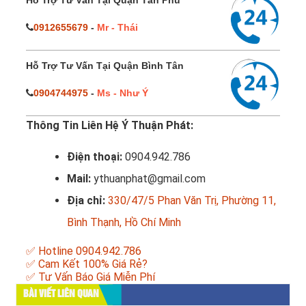
Hỗ Trợ Tư Vấn Tại Quận Tân Phú
0912655679
-
Mr - Thái
Hỗ Trợ Tư Vấn Tại Quận Bình Tân
0904744975
-
Ms - Như Ý
Thông Tin Liên Hệ Ý Thuận Phát:
Điện thoại:
0904.942.786
Mail:
ythuanphat@gmail.com
Địa chỉ:
330/47/5 Phan Văn Trị, Phường 11,
Bình Thạnh, Hồ Chí Minh
✅ Hotline 0904.942.786
✅ Cam Kết 100% Giá Rẻ?
✅ Tư Vấn Báo Giá Miễn Phí
BÀI VIẾT LIÊN QUAN