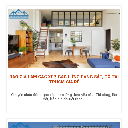
BÁO GIÁ LÀM GÁC XÉP, GÁC LỬNG BẰNG SẮT, GỖ TẠI
TPHCM GIÁ RẺ
Chuyên nhận đóng gác xép, gác lửng theo yêu cầu. Thi công, lắp
đặt, báo giá chi tiết theo...