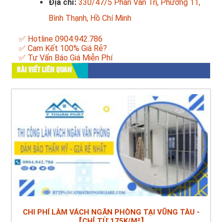
Địa chỉ:
330/47/5 Phan Văn Trị, Phường 11,
Bình Thạnh, Hồ Chí Minh
✅ Hotline 0904.942.786
✅ Cam Kết 100% Giá Rẻ?
✅ Tư Vấn Báo Giá Miễn Phí
BÀI VIẾT LIÊN QUAN
CHI PHÍ LÀM VÁCH NGĂN PHÒNG TẠI VŨNG TÀU -
【CHỈ TỪ 175K/M²】