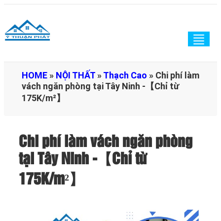
Togg
navig
HOME
»
NỘI THẤT
»
Thạch Cao
»
Chi phí làm
vách ngăn phòng tại Tây Ninh -【Chỉ từ
175K/m²】
Chi phí làm vách ngăn phòng
tại Tây Ninh -【Chỉ từ
175K/m²】