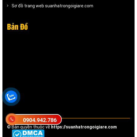
Sơ đồ trang web suanhatrongoigiare.com
Bản Đồ
0904.942.786
© Bản quyền thuộc về
https://suanhatrongoigiare.com