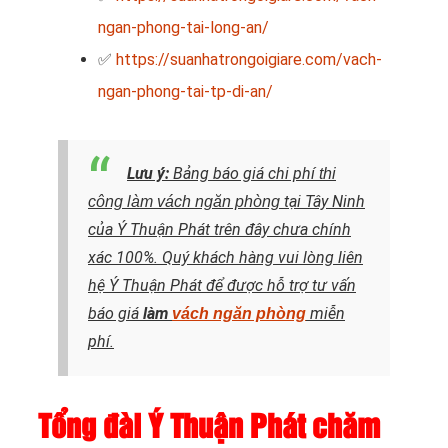
ngan-phong-tai-long-an/
✅
https://suanhatrongoigiare.com/vach-
ngan-phong-tai-tp-di-an/
Lưu ý:
Bảng báo giá chi phí
thi
tại Tây Ninh
công làm vách ngăn phòng
của Ý Thuận Phát trên đây chưa chính
xác 100%. Quý khách hàng vui lòng liên
hệ Ý Thuận Phát để được hỗ trợ tư vấn
báo giá
làm
miễn
vách ngăn phòng
phí.
Tổng đài Ý Thuận Phát chăm