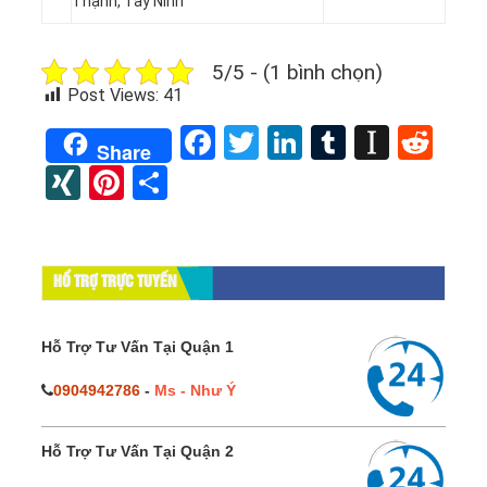
Thạnh
, Tây Ninh
5/5 - (1 bình chọn)
Post Views:
41
Facebook
Twitter
LinkedIn
Tumblr
Instap
Red
Share
XING
Pinterest
Share
HỔ TRỢ TRỰC TUYẾN
Hỗ Trợ Tư Vấn Tại Quận 1
0904942786
-
Ms - Như Ý
Hỗ Trợ Tư Vấn Tại Quận 2