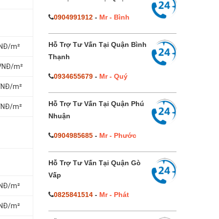
0904991912
-
Mr - Bình
Hỗ Trợ Tư Vấn Tại Quận Bình
 VNĐ/m²
Thạnh
0 VNĐ/m²
0934655679
-
Mr - Quý
0 VNĐ/m²
Hỗ Trợ Tư Vấn Tại Quận Phú
0 VNĐ/m²
Nhuận
0904985685
-
Mr - Phước
Hỗ Trợ Tư Vấn Tại Quận Gò
Vấp
 VNĐ/m²
0825841514
-
Mr - Phát
 VNĐ/m²