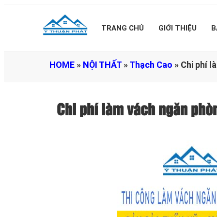
TRANG CHỦ
GIỚI THIỆU
B
HOME
»
NỘI THẤT
»
Thạch Cao
»
Chi phí 
Chi phí làm vách ngăn ph