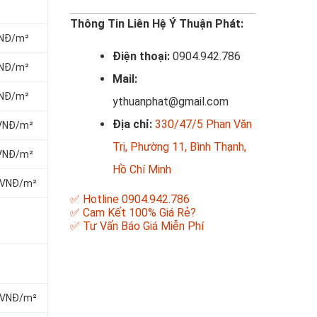
Thông Tin Liên Hệ Ý Thuận Phát:
 VNĐ/m²
Điện thoại:
0904.942.786
 VNĐ/m²
Mail:
 VNĐ/m²
ythuanphat@gmail.com
Địa chỉ:
330/47/5 Phan Văn
0 VNĐ/m²
Trị, Phường 11, Bình Thạnh,
0 VNĐ/m²
Hồ Chí Minh
00 VNĐ/m²
✅ Hotline 0904.942.786
✅ Cam Kết 100% Giá Rẻ?
✅ Tư Vấn Báo Giá Miễn Phí
00 VNĐ/m²