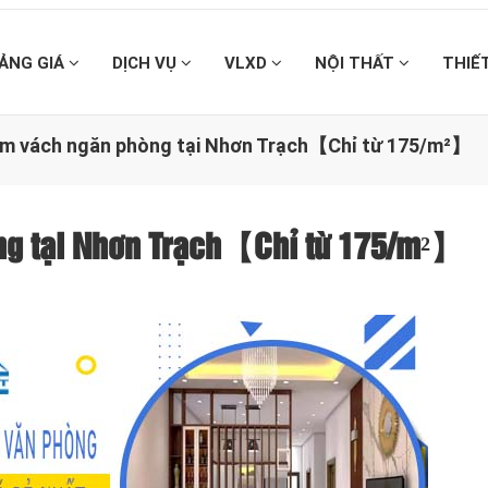
ẢNG GIÁ
DỊCH VỤ
VLXD
NỘI THẤT
THIẾ
làm vách ngăn phòng tại Nhơn Trạch【Chỉ từ 175/m²】
òng tại Nhơn Trạch【Chỉ từ 175/m²】