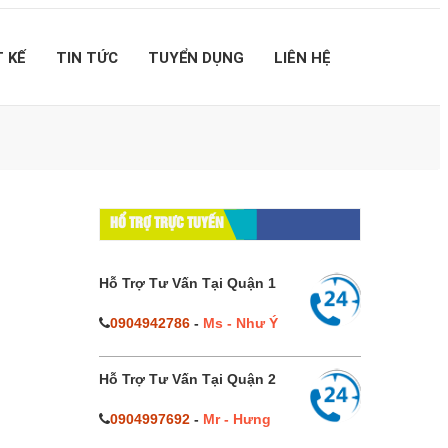
T KẾ
TIN TỨC
TUYỂN DỤNG
LIÊN HỆ
HỔ TRỢ TRỰC TUYẾN
Hỗ Trợ Tư Vấn Tại Quận 1
0904942786
-
Ms - Như Ý
Hỗ Trợ Tư Vấn Tại Quận 2
0904997692
-
Mr - Hưng