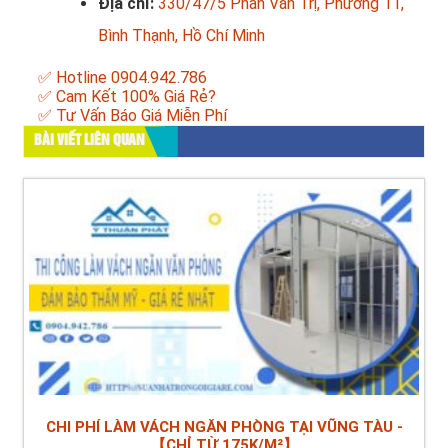
Địa chỉ:
330/47/5 Phan Văn Trị, Phường 11,
Bình Thạnh, Hồ Chí Minh
✅ Hotline 0904.942.786
✅ Cam Kết 100% Giá Rẻ?
✅ Tư Vấn Báo Giá Miễn Phí
BÀI VIẾT LIÊN QUAN
CHI PHÍ LÀM VÁCH NGĂN PHÒNG TẠI VŨNG TÀU -
【CHỈ TỪ 175K/M²】