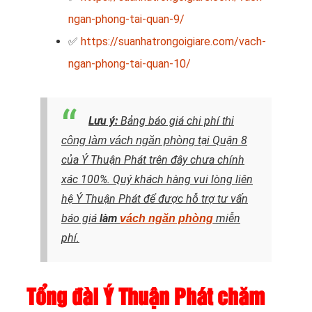
ngan-phong-tai-quan-9/
✅
https://suanhatrongoigiare.com/vach-
ngan-phong-tai-quan-10/
Lưu ý:
Bảng báo giá chi phí
thi
tại Quận 8
công làm vách ngăn phòng
của Ý Thuận Phát trên đây chưa chính
xác 100%. Quý khách hàng vui lòng liên
hệ Ý Thuận Phát để được hỗ trợ tư vấn
báo giá
làm
miễn
vách ngăn phòng
phí.
Tổng đài Ý Thuận Phát chăm