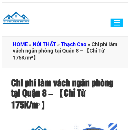
Togg
navig
HOME
»
NỘI THẤT
»
Thạch Cao
»
Chi phí làm
vách ngăn phòng tại Quận 8 – 【Chỉ Từ
175K/m²】
Chi phí làm vách ngăn phòng
tại Quận 8 – 【Chỉ Từ
175K/m²】