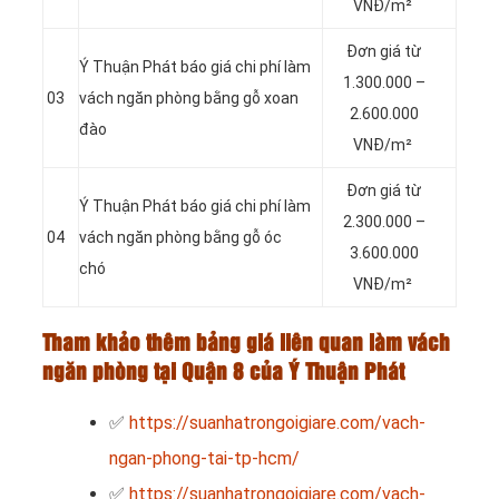
VNĐ/m²
Đơn giá từ
Ý Thuận Phát báo giá chi phí làm
1.300.000 –
03
vách ngăn phòng bằng gỗ xoan
2.600.000
đào
VNĐ/m²
Đơn giá từ
Ý Thuận Phát báo giá chi phí làm
2.300.000 –
04
vách ngăn phòng bằng gỗ óc
3.600.000
chó
VNĐ/m²
Tham khảo thêm bảng giá liên quan làm vách
ngăn phòng tại Quận 8 của Ý Thuận Phát
✅
https://suanhatrongoigiare.com/vach-
ngan-phong-tai-tp-hcm/
✅
https://suanhatrongoigiare.com/vach-