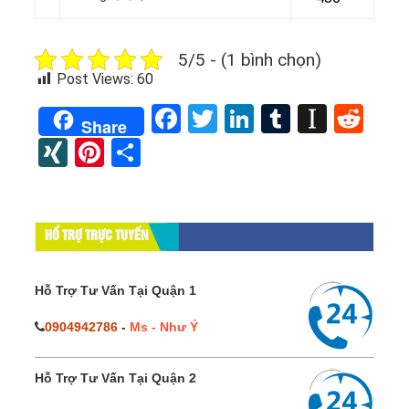
5/5 - (1 bình chọn)
Post Views:
60
Facebook
Twitter
LinkedIn
Tumblr
Instap
Red
Share
XING
Pinterest
Share
HỔ TRỢ TRỰC TUYẾN
Hỗ Trợ Tư Vấn Tại Quận 1
0904942786
-
Ms - Như Ý
Hỗ Trợ Tư Vấn Tại Quận 2