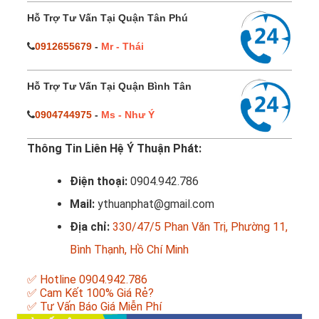
Hỗ Trợ Tư Vấn Tại Quận Tân Phú
0912655679
-
Mr - Thái
Hỗ Trợ Tư Vấn Tại Quận Bình Tân
0904744975
-
Ms - Như Ý
Thông Tin Liên Hệ Ý Thuận Phát:
Điện thoại:
0904.942.786
Mail:
ythuanphat@gmail.com
Địa chỉ:
330/47/5 Phan Văn Trị, Phường 11,
Bình Thạnh, Hồ Chí Minh
✅ Hotline 0904.942.786
✅ Cam Kết 100% Giá Rẻ?
✅ Tư Vấn Báo Giá Miễn Phí