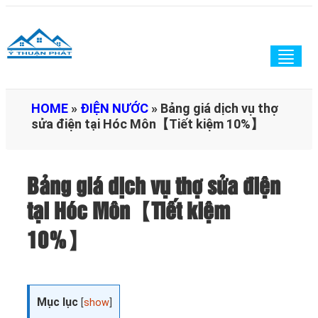
Togg
navig
HOME
»
ĐIỆN NƯỚC
»
Bảng giá dịch vụ thợ
sửa điện tại Hóc Môn【Tiết kiệm 10%】
Bảng giá dịch vụ thợ sửa điện
tại Hóc Môn【Tiết kiệm
10%】
Mục lục
[
show
]