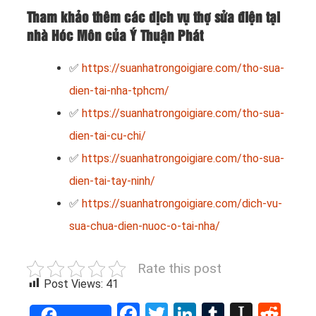
Tham khảo thêm các dịch vụ thợ sửa điện tại
nhà Hóc Môn của Ý Thuận Phát
✅
https://suanhatrongoigiare.com/tho-sua-
dien-tai-nha-tphcm/
✅
https://suanhatrongoigiare.com/tho-sua-
dien-tai-cu-chi/
✅
https://suanhatrongoigiare.com/tho-sua-
dien-tai-tay-ninh/
✅
https://suanhatrongoigiare.com/dich-vu-
sua-chua-dien-nuoc-o-tai-nha/
Rate this post
Post Views:
41
Facebook
Twitter
LinkedIn
Tumblr
Instap
Red