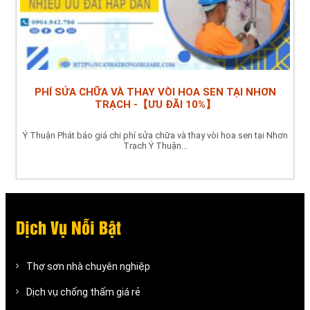
PHÍ SỬA CHỮA VÀ THAY VÒI HOA SEN TẠI NHƠN
TRẠCH -【ƯU ĐÃI 10%】
Ý Thuận Phát báo giá chi phí sửa chữa và thay vòi hoa sen tại Nhơn
Trạch Ý Thuận...
Dịch Vụ Nỗi Bật
Thợ sơn nhà chuyên nghiệp
Dịch vụ chống thấm giá rẻ