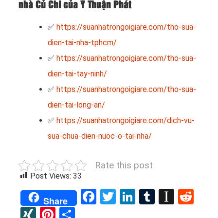
nhà Củ Chi của Ý Thuận Phát
✅
https://suanhatrongoigiare.com/tho-sua-
dien-tai-nha-tphcm/
✅
https://suanhatrongoigiare.com/tho-sua-
dien-tai-tay-ninh/
✅
https://suanhatrongoigiare.com/tho-sua-
dien-tai-long-an/
✅
https://suanhatrongoigiare.com/dich-vu-
sua-chua-dien-nuoc-o-tai-nha/
Rate this post
Post Views:
33
Facebook
Twitter
LinkedIn
Tumblr
Instap
Red
Share
XING
Pinterest
Share