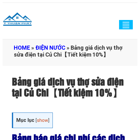
Togg
navig
HOME
»
ĐIỆN NƯỚC
»
Bảng giá dịch vụ thợ
sửa điện tại Củ Chi【Tiết kiệm 10%】
Bảng giá dịch vụ thợ sửa điện
tại Củ Chi【Tiết kiệm 10%】
Mục lục
[
show
]
Bảng báo giá chi phí các dịch