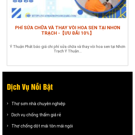
PHÍ SỬA CHỮA VÀ THAY VÒI HOA SEN TẠI NHƠN
TRẠCH -【ƯU ĐÃI 10%】
Ý Thuận Phát báo giá chi phí sửa chữa và thay vòi hoa sen tại Nhơn
Trạch Ý Thuận...
Dịch Vụ Nỗi Bật
Thợ sơn nhà chuyên nghiệp
Dịch vụ chống thấm giá rẻ
Thợ chống dột mái tôn mái ngói