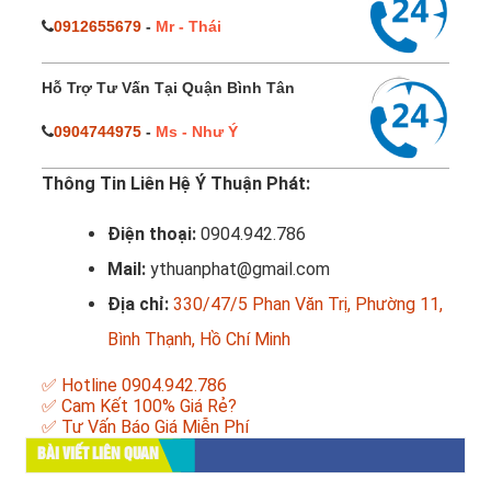
0912655679
-
Mr - Thái
Hỗ Trợ Tư Vấn Tại Quận Bình Tân
0904744975
-
Ms - Như Ý
Thông Tin Liên Hệ Ý Thuận Phát:
Điện thoại:
0904.942.786
Mail:
ythuanphat@gmail.com
Địa chỉ:
330/47/5 Phan Văn Trị, Phường 11,
Bình Thạnh, Hồ Chí Minh
✅ Hotline 0904.942.786
✅ Cam Kết 100% Giá Rẻ?
✅ Tư Vấn Báo Giá Miễn Phí
BÀI VIẾT LIÊN QUAN