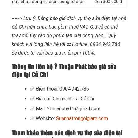
sửa chữa đông hồ điện, công tơ điện
đến 300.000 đ
==>> Lưu ý: Bảng báo giá dịch vụ thợ sửa điện tại nhà
Củ Chi trên chưa bao gồm thuế VAT. Giá cả có thể
thay đổi tùy vào độ phức tạp của công việc… Quý
khách vui lòng liên hệ tới ☎️ Hotline: 0904.942.786
để được tư vấn báo giá miễn phí 100%.
Thông tin liên hệ Ý Thuận Phát báo giá sửa
điện tại Củ Chi
✅ Điện thoại: 0904.942.786
✅ Địa chỉ: Chi nhánh tại Củ Chi
✅ Mail: Ythuanphat1@gmail.com
✅ Website:
Suanhatrongoigiare.com
Tham khảo thêm các dịch vụ thợ sửa điện tại