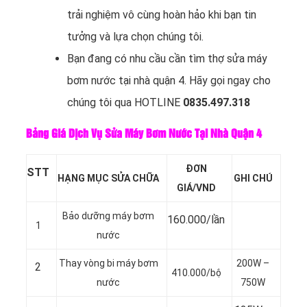
trải nghiệm vô cùng hoàn hảo khi bạn tin
tưởng và lựa chọn chúng tôi.
Bạn đang có nhu cầu cần tìm thợ sửa máy
bơm nước tại nhà quận 4. Hãy gọi ngay cho
chúng tôi qua HOTLINE
0835.497.318
Bảng Giá Dịch Vụ Sửa Máy Bơm Nước Tại Nhà Quận 4
ĐƠN
STT
HẠNG MỤC SỬA CHỮA
GHI CHÚ
GIÁ/VND
Bảo dưỡng máy bơm
160.000/lần
1
nước
Thay vòng bi máy bơm
200W –
2
410.000/bộ
nước
750W