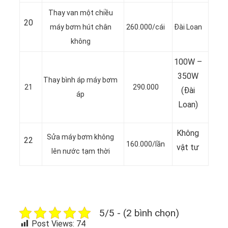
Thay van một chiều
20
máy bơm hút chân
260.000/cái
Đài Loan
không
100W –
350W
Thay bình áp máy bơm
21
290.000
(Đài
áp
Loan)
Không
Sửa máy bơm không
22
160.000/lần
vật tư
lên nước tạm thời
5/5 - (2 bình chọn)
Post Views:
74