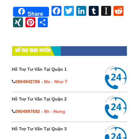
Facebook
Twitter
LinkedIn
Tumblr
Instap
Red
Share
XING
Pinterest
Share
HỔ TRỢ TRỰC TUYẾN
Hỗ Trợ Tư Vấn Tại Quận 1
0904942786
-
Ms - Như Ý
Hỗ Trợ Tư Vấn Tại Quận 2
0904997692
-
Mr - Hưng
Hỗ Trợ Tư Vấn Tại Quận 3