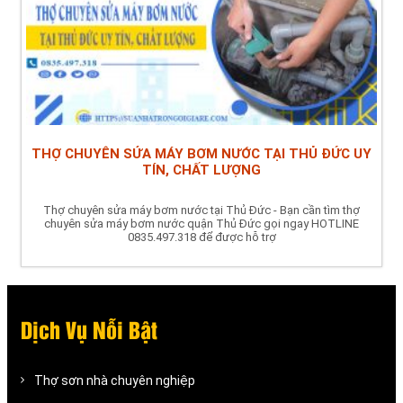
THỢ CHUYÊN SỬA MÁY BƠM NƯỚC TẠI THỦ ĐỨC UY
TÍN, CHẤT LƯỢNG
Thợ chuyên sửa máy bơm nước tại Thủ Đức - Bạn cần tìm thợ
chuyên sửa máy bơm nước quận Thủ Đức gọi ngay HOTLINE
0835.497.318 để được hỗ trợ
Dịch Vụ Nỗi Bật
Thợ sơn nhà chuyên nghiệp