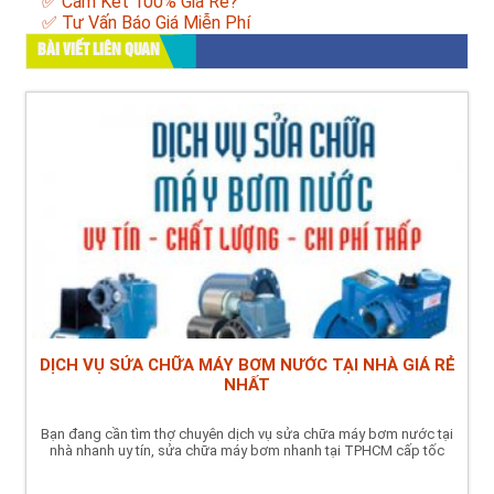
✅ Cam Kết 100% Giá Rẻ?
✅ Tư Vấn Báo Giá Miễn Phí
BÀI VIẾT LIÊN QUAN
DỊCH VỤ SỬA CHỮA MÁY BƠM NƯỚC TẠI NHÀ GIÁ RẺ
NHẤT
Bạn đang cần tìm thợ chuyên dịch vụ sửa chữa máy bơm nước tại
nhà nhanh uy tín, sửa chữa máy bơm nhanh tại TPHCM cấp tốc