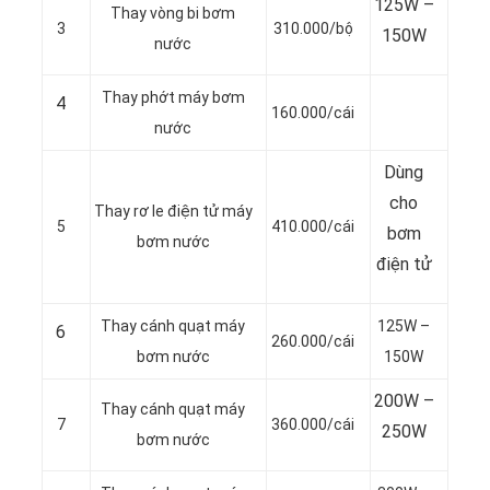
125W –
Thay vòng bi bơm
3
310.000/bộ
150W
nước
Thay phớt máy bơm
4
160.000/cái
nước
Dùng
cho
Thay rơ le điện tử máy
5
410.000/cái
bơm
bơm nước
điện tử
Thay cánh quạt máy
125W –
6
260.000/cái
bơm nước
150W
200W –
Thay cánh quạt máy
7
360.000/cái
250W
bơm nước