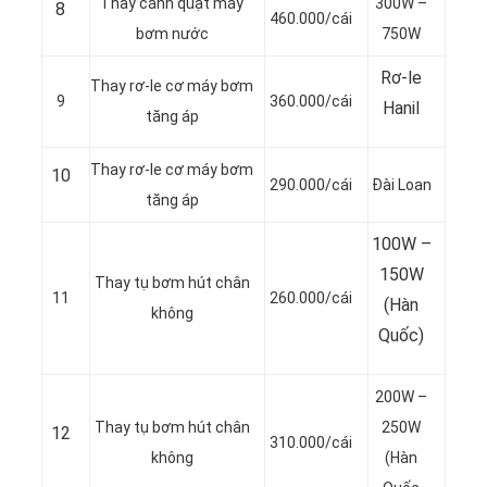
Thay cánh quạt máy
300W –
8
460.000/cái
bơm nước
750W
Rơ-le
Thay rơ-le cơ máy bơm
9
360.000/cái
Hanil
tăng áp
Thay rơ-le cơ máy bơm
10
290.000/cái
Đài Loan
tăng áp
100W –
150W
Thay tụ bơm hút chân
11
260.000/cái
(Hàn
không
Quốc)
200W –
Thay tụ bơm hút chân
250W
12
310.000/cái
không
(Hàn