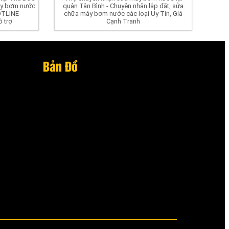
máy bơm nước
quận Tân Bình - Chuyên nhận lắp đặt, sửa
OTLINE
chữa máy bơm nước các loại Uy Tín, Giá
 trợ
Cạnh Tranh
Bản Đồ