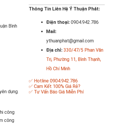
Thông Tin Liên Hệ Ý Thuận Phát:
Điện thoại:
0904.942.786
quận Bình
Mail:
ythuanphat@gmail.com
Địa chỉ:
330/47/5 Phan Văn
Trị, Phường 11, Bình Thạnh,
Hồ Chí Minh
✅ Hotline 0904.942.786
✅ Cam Kết 100% Giá Rẻ?
yên dụng.
✅ Tư Vấn Báo Giá Miễn Phí
thi công
ệm công