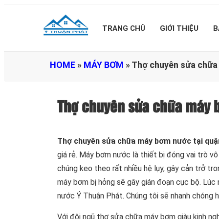
TRANG CHỦ
GIỚI THIỆU
B
HOME
»
MÁY BƠM
»
Thợ chuyên sửa chữa 
Thợ chuyên sửa chữa máy b
Thợ chuyên sửa chữa máy bơm nước tại quậ
giá rẻ. Máy bơm nước là thiết bị đóng vai trò v
chúng keo theo rất nhiều hệ lụy, gây cản trở tro
máy bơm bị hỏng sẽ gây gián đoạn cục bộ. Lúc 
nước Ý Thuận Phát. Chúng tôi sẽ nhanh chóng hỗ
Với đội ngũ thợ sửa chữa máy bơm giàu kinh ngh