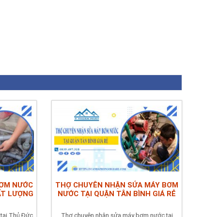
BƠM NƯỚC
THỢ CHUYÊN NHẬN SỬA MÁY BƠM
HẤT LƯỢNG
NƯỚC TẠI QUẬN TÂN BÌNH GIÁ RẺ
tại Thủ Đức
Thợ chuyên nhận sửa máy bơm nước tại