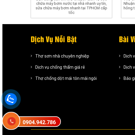
chữa máy bơm nước tại nhà nhanh uy tín,
Nhuận
sửa chữa máy bơm nhanh tại TPHCM cấp
hỏng t
tốc
Dịch Vụ Nỗi Bật
Bài V
Thợ sơn nhà chuyên nghiệp
Dịch 
Dịch vụ chống thấm giá rẻ
Dịch 
Thợ chống dột mái tôn mái ngói
Báo g
0904.942.786