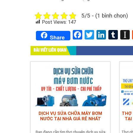
5/5 - (1 bình chọn)
Post Views:
147
Facebook
Twitter
Linked
Tum
Share
BÀI VIẾT LIÊN QUAN
DỊCH VỤ SỬA CHỮA MÁY BƠM
THỢ 
NƯỚC TẠI NHÀ GIÁ RẺ NHẤT
TẠI
Bạn đang cần tìm thợ chuyên dịch vụ sửa
Thợ ch