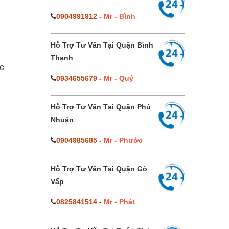
0904991912
-
Mr - Bình
Hỗ Trợ Tư Vấn Tại Quận Bình
Thạnh
ực
0934655679
-
Mr - Quý
Hỗ Trợ Tư Vấn Tại Quận Phú
Nhuận
0904985685
-
Mr - Phước
Hỗ Trợ Tư Vấn Tại Quận Gò
Vấp
0825841514
-
Mr - Phát