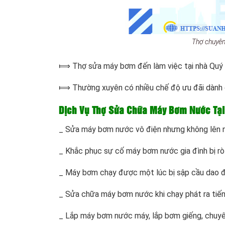
Thợ chuyên
⟾ Thợ sửa máy bơm đến làm việc tại nhà Quý kh
⟾ Thường xuyên có nhiều chế độ ưu đãi dành c
Dịch Vụ Thợ Sửa Chữa Máy Bơm Nước Tại
_ Sửa máy bơm nước vô điện nhưng không lên nư
_ Khắc phục sự cố máy bơm nước gia đình bị rò 
_ Máy bơm chạy được một lúc bị sập cầu dao đi
_ Sửa chữa máy bơm nước khi chạy phát ra tiếng
_ Lắp máy bơm nước máy, lắp bơm giếng, chuyê