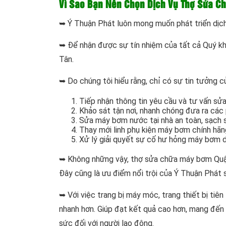
Vì Sao Bạn Nên Chọn Dịch Vụ Thợ Sửa C
➥ Ý Thuận Phát luôn mong muốn phát triển dịch
➥ Để nhận được sự tín nhiệm của tất cả Quý kh
Tân.
➥ Do chúng tôi hiểu rằng, chỉ có sự tin tưởng c
Tiếp nhận thông tin yêu cầu và tư vấn s
Khảo sát tận nơi, nhanh chóng đưa ra các
Sửa máy bơm nước tại nhà an toàn, sạch 
Thay mới linh phụ kiện máy bơm chính hãng
Xử lý giải quyết sự cố hư hỏng máy bơm 
➥ Không những vậy, thợ sửa chữa máy bơm Quận
Đây cũng là ưu điểm nổi trội của Ý Thuận Phát s
➥ Với việc trang bị máy móc, trang thiết bị tiên
nhanh hơn. Giúp đạt kết quả cao hơn, mang đến 
sức đối với người lao động.