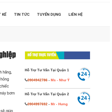
T KẾ
TIN TỨC
TUYỂN DỤNG
LIÊN HỆ
ghiệp
HỔ TRỢ TRỰC TUYẾN
Hỗ Trợ Tư Vấn Tại Quận 1
h hãng,
ị hỏng
0904942786
-
Ms - Như Ý
 chiếc
a máy bơm
Hỗ Trợ Tư Vấn Tại Quận 2
0904997692
-
Mr - Hưng
 sẽ giúp