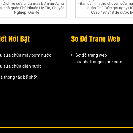
 - Dịch vụ sửa chữa máy bơm nước hư
- Bạn cần tìm thợ chuyên sửa 
ại nhà quận Phú Nhuận Uy Tín, Chuyên
quận Thủ Đức gọi ngay H
Nghiệp, Giá Rẻ
0835.497.318 để được hỗ
iết Nỗi Bật
Sơ Đồ Trang Web
vụ sửa chữa máy bơm nước
Sơ đồ trang web
suanhatrongoigiare.com
vụ sửa chữa điện nước
iá thông tắc bể phốt