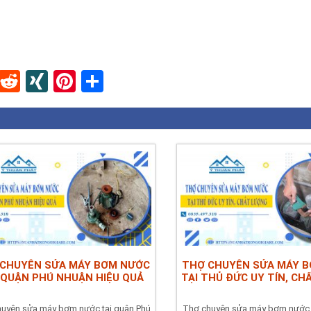
In
blr
Instapaper
Reddit
XING
Pinterest
Share
CHUYÊN SỬA MÁY BƠM NƯỚC
THỢ CHUYÊN SỬA MÁY 
 QUẬN PHÚ NHUẬN HIỆU QUẢ
TẠI THỦ ĐỨC UY TÍN, C
uyên sửa máy bơm nước tại quận Phú
Thợ chuyên sửa máy bơm nước 