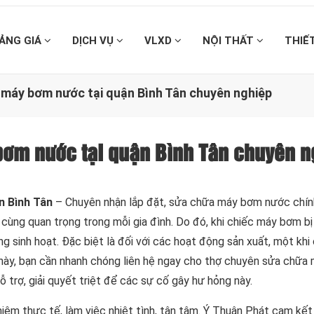
ẢNG GIÁ
DỊCH VỤ
VLXD
NỘI THẤT
THIẾ
máy bơm nước tại quận Bình Tân chuyên nghiệp
ơm nước tại quận Bình Tân chuyên n
n Bình Tân
– Chuyên nhận lắp đặt, sửa chữa máy bơm nước chín
ô cùng quan trọng trong mỗi gia đình. Do đó, khi chiếc máy bơm b
ng sinh hoạt. Đặc biệt là đối với các hoạt động sản xuất, một khi
này, bạn cần nhanh chóng liên hệ ngay cho thợ chuyên sửa chữ
 trợ, giải quyết triệt để các sự cố gây hư hỏng này.
iệm thực tế, làm việc nhiệt tình, tận tâm. Ý Thuận Phát cam kết