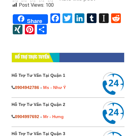
Post Views:
100
Facebook
Twitter
LinkedIn
Tumblr
Instap
Red
Share
XING
Pinterest
Share
HỔ TRỢ TRỰC TUYẾN
Hỗ Trợ Tư Vấn Tại Quận 1
0904942786
-
Ms - Như Ý
Hỗ Trợ Tư Vấn Tại Quận 2
0904997692
-
Mr - Hưng
Hỗ Trợ Tư Vấn Tại Quận 3