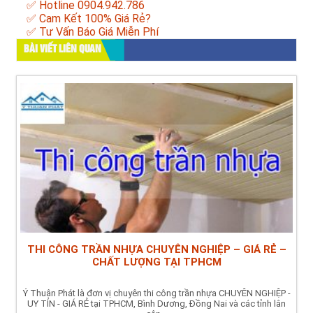
✅ Hotline 0904.942.786
✅ Cam Kết 100% Giá Rẻ?
✅ Tư Vấn Báo Giá Miễn Phí
BÀI VIẾT LIÊN QUAN
THI CÔNG TRẦN NHỰA CHUYÊN NGHIỆP – GIÁ RẺ –
CHẤT LƯỢNG TẠI TPHCM
Ý Thuận Phát là đơn vị chuyên thi công trần nhựa CHUYÊN NGHIỆP -
UY TÍN - GIÁ RẺ tại TPHCM, Bình Dương, Đồng Nai và các tỉnh lân