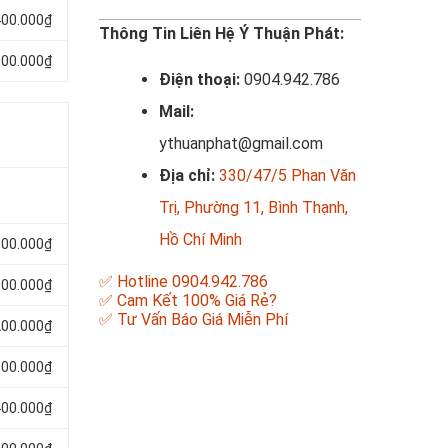
400.000₫
Thông Tin Liên Hệ Ý Thuận Phát:
500.000₫
Điện thoại:
0904.942.786
Mail:
ythuanphat@gmail.com
Địa chỉ:
330/47/5 Phan Văn
Trị, Phường 11, Bình Thạnh,
Hồ Chí Minh
000.000₫
✅ Hotline 0904.942.786
100.000₫
✅ Cam Kết 100% Giá Rẻ?
✅ Tư Vấn Báo Giá Miễn Phí
200.000₫
300.000₫
400.000₫