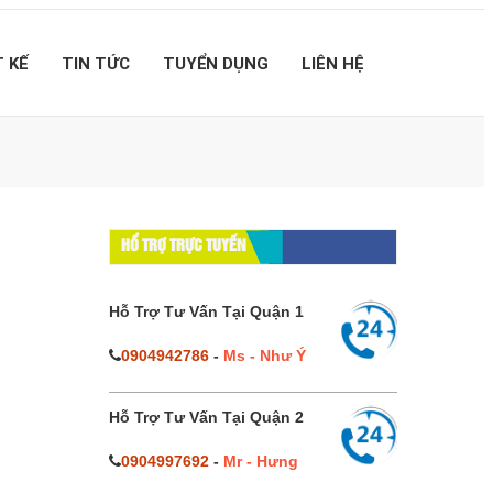
T KẾ
TIN TỨC
TUYỂN DỤNG
LIÊN HỆ
HỔ TRỢ TRỰC TUYẾN
Hỗ Trợ Tư Vấn Tại Quận 1
0904942786
-
Ms - Như Ý
Hỗ Trợ Tư Vấn Tại Quận 2
0904997692
-
Mr - Hưng