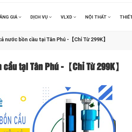
ẢNG GIÁ
DỊCH VỤ
VLXD
NỘI THẤT
THIẾ
 xả nước bồn cầu tại Tân Phú -【Chỉ Từ 299K】
ồn cầu tại Tân Phú -【Chỉ Từ 299K】