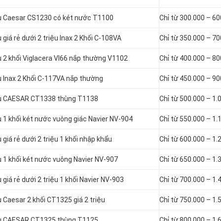
ầu Caesar CS1230 có két nước T1100
Chỉ từ 300.000 – 6
giá rẻ dưới 2 triệu Inax 2 Khối C-108VA
Chỉ từ 350.000 – 7
 2 khối Viglacera VI66 nắp thường V1102
Chỉ từ 400.000 – 8
u Inax 2 Khối C-117VA nắp thường
Chỉ từ 450.000 – 9
cầu CAESAR CT1338 thùng T1138
Chỉ từ 500.000 – 1.
 1 khối két nước vuông giác Navier NV-904
Chỉ từ 550.000 – 1.
giá rẻ dưới 2 triệu 1 khối nhập khẩu
Chỉ từ 600.000 – 1.
 1 khối két nước vuông Navier NV-907
Chỉ từ 650.000 – 1.
giá rẻ dưới 2 triệu 1 khối Navier NV-903
Chỉ từ 700.000 – 1.
 Caesar 2 khối CT1325 giá 2 triệu
Chỉ từ 750.000 – 1.
cầu CAESAR CT1325 thùng T1125
Chỉ từ 800.000 – 1.