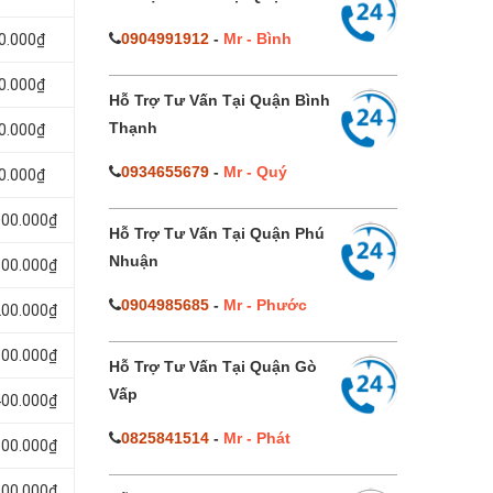
0904991912
-
Mr - Bình
00.000₫
00.000₫
Hỗ Trợ Tư Vấn Tại Quận Bình
Thạnh
00.000₫
0934655679
-
Mr - Quý
00.000₫
000.000₫
Hỗ Trợ Tư Vấn Tại Quận Phú
Nhuận
100.000₫
0904985685
-
Mr - Phước
200.000₫
300.000₫
Hỗ Trợ Tư Vấn Tại Quận Gò
Vấp
400.000₫
0825841514
-
Mr - Phát
500.000₫
600.000₫