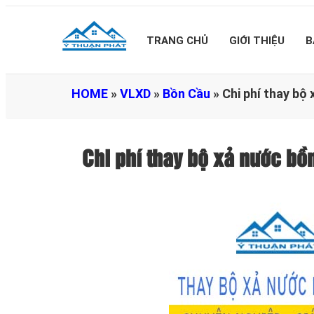
TRANG CHỦ
GIỚI THIỆU
B
HOME
»
VLXD
»
Bồn Cầu
»
Chi phí thay bộ
Chi phí thay bộ xả nước b