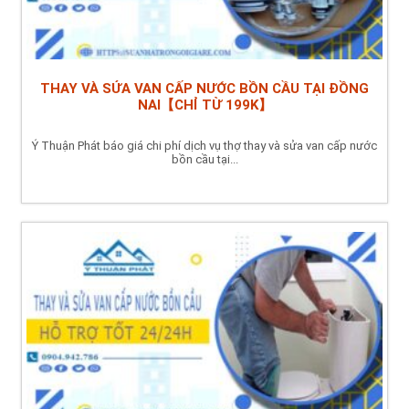
THAY VÀ SỬA VAN CẤP NƯỚC BỒN CẦU TẠI ĐỒNG
NAI【CHỈ TỪ 199K】
Ý Thuận Phát báo giá chi phí dịch vụ thợ thay và sửa van cấp nước
bồn cầu tại...