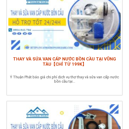
THAY VÀ SỬA VAN CẤP NƯỚC BỒN CẦU TẠI VŨNG
TÀU【CHỈ TỪ 199K】
Ý Thuận Phát báo giá chi phí dịch vụ thợ thay và sửa van cấp nước
bồn cầu tại...