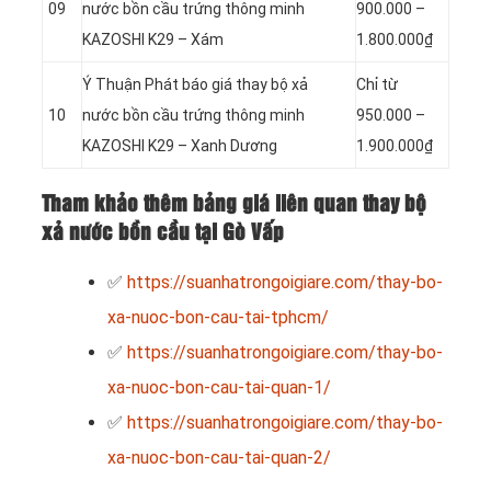
09
nước bồn cầu trứng thông minh
900.000 –
KAZOSHI K29 – Xám
1.800.000₫
Ý Thuận Phát báo giá thay bộ xả
Chỉ từ
10
nước bồn cầu trứng thông minh
950.000 –
KAZOSHI K29 – Xanh Dương
1.900.000₫
Tham khảo thêm bảng giá liên quan thay bộ
xả nước bồn cầu tại Gò Vấp
✅
https://suanhatrongoigiare.com/thay-bo-
xa-nuoc-bon-cau-tai-tphcm/
✅
https://suanhatrongoigiare.com/thay-bo-
xa-nuoc-bon-cau-tai-quan-1/
✅
https://suanhatrongoigiare.com/thay-bo-
xa-nuoc-bon-cau-tai-quan-2/