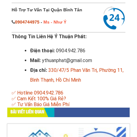
Hỗ Trợ Tư Vấn Tại Quận Bình Tân
0904744975
-
Ms - Như Ý
Thông Tin Liên Hệ Ý Thuận Phát:
Điện thoại:
0904.942.786
Mail:
ythuanphat@gmail.com
Địa chỉ:
330/47/5 Phan Văn Trị, Phường 11,
Bình Thạnh, Hồ Chí Minh
✅ Hotline 0904.942.786
✅ Cam Kết 100% Giá Rẻ?
✅ Tư Vấn Báo Giá Miễn Phí
BÀI VIẾT LIÊN QUAN