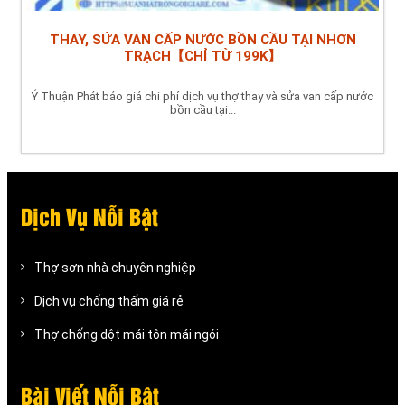
THAY, SỬA VAN CẤP NƯỚC BỒN CẦU TẠI NHƠN
TRẠCH【CHỈ TỪ 199K】
Ý Thuận Phát báo giá chi phí dịch vụ thợ thay và sửa van cấp nước
bồn cầu tại...
Dịch Vụ Nỗi Bật
Thợ sơn nhà chuyên nghiệp
Dịch vụ chống thấm giá rẻ
Thợ chống dột mái tôn mái ngói
Bài Viết Nỗi Bật