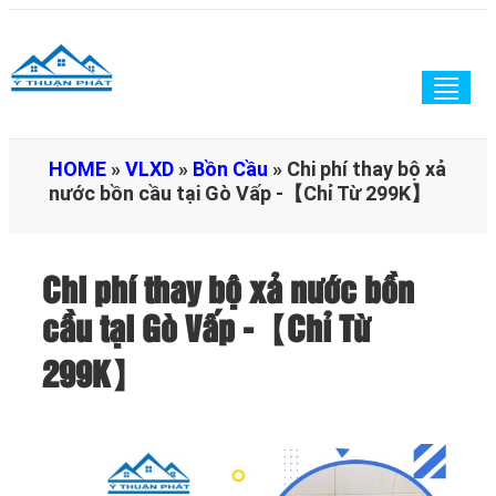
Togg
navig
HOME
»
VLXD
»
Bồn Cầu
»
Chi phí thay bộ xả
nước bồn cầu tại Gò Vấp -【Chỉ Từ 299K】
Chi phí thay bộ xả nước bồn
cầu tại Gò Vấp -【Chỉ Từ
299K】