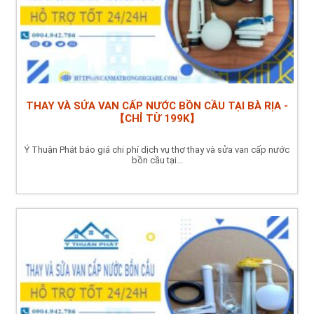
THAY VÀ SỬA VAN CẤP NƯỚC BỒN CẦU TẠI BÀ RỊA -
【CHỈ TỪ 199K】
Ý Thuận Phát báo giá chi phí dịch vụ thợ thay và sửa van cấp nước
bồn cầu tại...