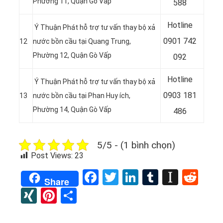
Phường 11, Quận Gò Vấp
588
Hotline
Ý Thuận Phát hỗ trợ tư vấn thay bộ xả
0901 742
12
nước bồn cầu tại
Quang Trung,
Phường 12, Quận Gò Vấp
092
Hotline
Ý Thuận Phát hỗ trợ tư vấn thay bộ xả
0903 181
13
nước bồn cầu tại
Phan Huy ích,
Phường 14, Quận Gò Vấp
486
5/5 - (1 bình chọn)
Post Views:
23
Facebook
Twitter
LinkedIn
Tumblr
Instap
Red
Share
XING
Pinterest
Share