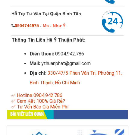
Hỗ Trợ Tư Vấn Tại Quận Bình Tân
0904744975
-
Ms - Như Ý
Thông Tin Liên Hệ Ý Thuận Phát:
Điện thoại:
0904.942.786
Mail:
ythuanphat@gmail.com
Địa chỉ:
330/47/5 Phan Văn Trị, Phường 11,
Bình Thạnh, Hồ Chí Minh
✅ Hotline 0904.942.786
✅ Cam Kết 100% Giá Rẻ?
✅ Tư Vấn Báo Giá Miễn Phí
BÀI VIẾT LIÊN QUAN