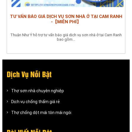
TƯ VẤN BÁO GIÁ DỊCH VỤ SƠN NHÀ Ở TẠI CAM RANH
-【MIỄN PHÍ】
Thuận Như Ý hỗ trợ tư vấn báo giá dịch vụ sơn nhà ở tại Cam Ranh
bao gồm...
Dịch Vụ Nỗi Bật
Thợ sơn nhà chuyên nghiệp
Dịch vụ chống thấm giá rẻ
Thợ chống dột mái tôn mái ngói