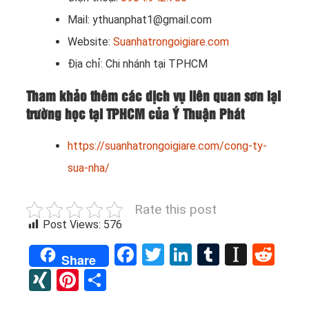
Mail: ythuanphat1@gmail.com
Website:
Suanhatrongoigiare.com
Địa chỉ: Chi nhánh tại TPHCM
Tham khảo thêm các dịch vụ liên quan sơn lại
trường học tại TPHCM của Ý Thuận Phát
https://suanhatrongoigiare.com/cong-ty-
sua-nha/
Rate this post
Post Views:
576
Facebook
Twitter
LinkedIn
Tumblr
Instap
Red
Share
XING
Pinterest
Share