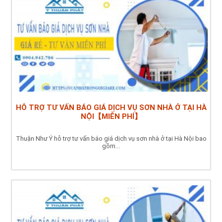
HỖ TRỢ TƯ VẤN BÁO GIÁ DỊCH VỤ SƠN NHÀ Ở TẠI HÀ
NỘI【MIỄN PHÍ】
Thuận Như Ý hỗ trợ tư vấn báo giá dịch vụ sơn nhà ở tại Hà Nội bao
gồm...