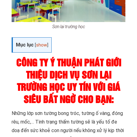
Sơn lại trường học
Mục lục
[
show
]
CÔNG TY Ý THUẬN PHÁT GIỚI
THIỆU DỊCH VỤ SƠN LẠI
TRƯỜNG HỌC UY TÍN VỚI GIÁ
SIÊU BẤT NGỜ CHO BẠN:
Những lớp sơn tường bong tróc, tường ố vàng, đóng
rêu, mốc,… Tình trạng thấm tường sẽ là yếu tố đe
doạ đến sức khoẻ con người nếu không xử lý kịp thời