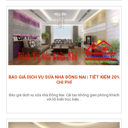
BÁO GIÁ DỊCH VỤ SỬA NHÀ ĐỒNG NAI | TIẾT KIỆM 20%
CHI PHÍ
Báo giá dịch vụ sửa nhà Đồng Nai. Cải tạo không gian phòng khách
với lối kiến trúc hiện...