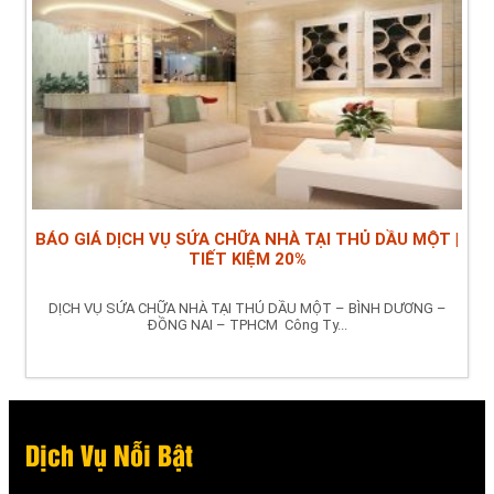
BÁO GIÁ DỊCH VỤ SỬA CHỮA NHÀ TẠI THỦ DẦU MỘT |
TIẾT KIỆM 20%
DỊCH VỤ SỬA CHỮA NHÀ TẠI THỦ DẦU MỘT – BÌNH DƯƠNG –
ĐỒNG NAI – TPHCM Công Ty...
Dịch Vụ Nỗi Bật