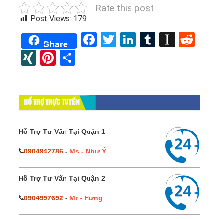
Rate this post
Post Views:
179
Facebook
Twitter
LinkedIn
Tumblr
Instap
Red
Share
XING
Pinterest
Share
HỔ TRỢ TRỰC TUYẾN
Hỗ Trợ Tư Vấn Tại Quận 1
0904942786
-
Ms - Như Ý
Hỗ Trợ Tư Vấn Tại Quận 2
0904997692
-
Mr - Hưng