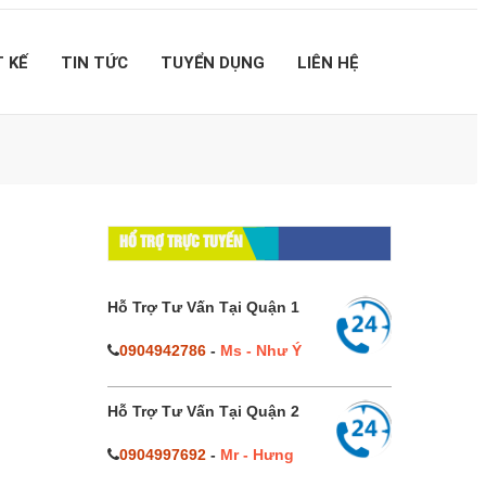
T KẾ
TIN TỨC
TUYỂN DỤNG
LIÊN HỆ
HỔ TRỢ TRỰC TUYẾN
Hỗ Trợ Tư Vấn Tại Quận 1
0904942786
-
Ms - Như Ý
Hỗ Trợ Tư Vấn Tại Quận 2
0904997692
-
Mr - Hưng