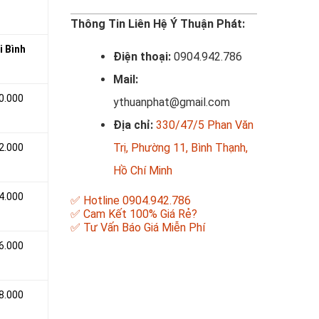
Thông Tin Liên Hệ Ý Thuận Phát:
i Bình
Điện thoại:
0904.942.786
Mail:
0.000
ythuanphat@gmail.com
Địa chỉ:
330/47/5 Phan Văn
Trị, Phường 11, Bình Thạnh,
2.000
Hồ Chí Minh
4.000
✅ Hotline 0904.942.786
✅ Cam Kết 100% Giá Rẻ?
✅ Tư Vấn Báo Giá Miễn Phí
6.000
8.000