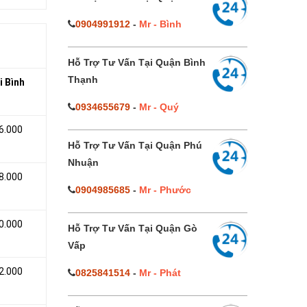
0904991912
-
Mr - Bình
Hỗ Trợ Tư Vấn Tại Quận Bình
Thạnh
i Bình
0934655679
-
Mr - Quý
6.000
Hỗ Trợ Tư Vấn Tại Quận Phú
Nhuận
8.000
0904985685
-
Mr - Phước
0.000
Hỗ Trợ Tư Vấn Tại Quận Gò
Vấp
2.000
0825841514
-
Mr - Phát