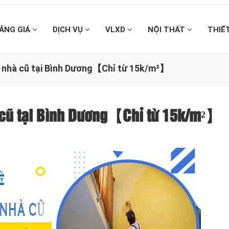
ẢNG GIÁ
DỊCH VỤ
VLXD
NỘI THẤT
THIẾ
ại nhà cũ tại Bình Dương【Chỉ từ 15k/m²】
à cũ tại Bình Dương【Chỉ từ 15k/m²】