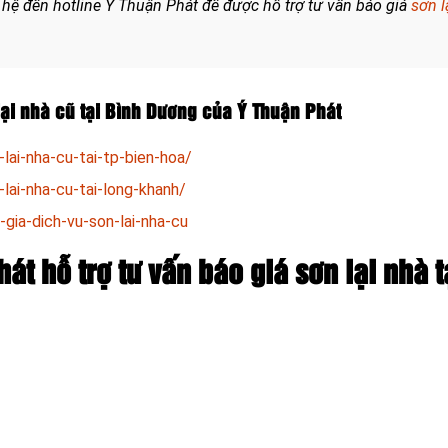
 hệ đến hotline Ý Thuận Phát để được hỗ trợ tư vấn báo giá
sơn l
ại nhà cũ tại Bình Dương của Ý Thuận Phát
lai-nha-cu-tai-tp-bien-hoa/
lai-nha-cu-tai-long-khanh/
-gia-dich-vu-son-lai-nha-cu
át hỗ trợ tư vấn báo giá sơn lại nhà t