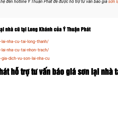
 hệ đến hotline Ý Thuận Phát để được hỗ trợ tư vấn báo giá
sơn l
ại nhà cũ tại Long Khánh của Ý Thuận Phát
lai-nha-cu-tai-long-thanh/
lai-nha-cu-tai-nhon-trach/
-gia-dich-vu-son-lai-nha-cu
át hỗ trợ tư vấn báo giá sơn lại nhà t