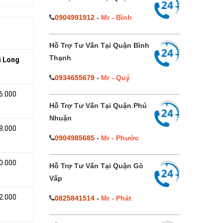
0904991912
-
Mr - Bình
Hỗ Trợ Tư Vấn Tại Quận Bình
Thạnh
i Long
0934655679
-
Mr - Quý
6.000
Hỗ Trợ Tư Vấn Tại Quận Phú
Nhuận
8.000
0904985685
-
Mr - Phước
0.000
Hỗ Trợ Tư Vấn Tại Quận Gò
Vấp
2.000
0825841514
-
Mr - Phát