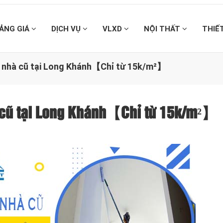
ẢNG GIÁ
DỊCH VỤ
VLXD
NỘI THẤT
THIẾ
ại nhà cũ tại Long Khánh【Chỉ từ 15k/m²】
hà cũ tại Long Khánh【Chỉ từ 15k/m²】