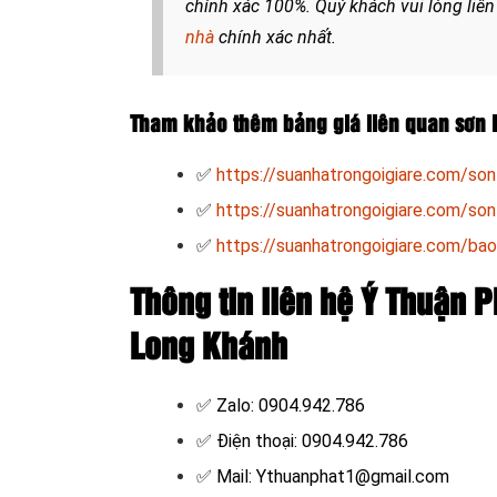
chính xác 100%. Quý khách vui lòng liên
nhà
chính xác nhất.
Tham khảo thêm bảng giá liên quan sơn l
✅
https://suanhatrongoigiare.com/son-
✅
https://suanhatrongoigiare.com/son-
✅
https://suanhatrongoigiare.com/bao
Thông tin liên hệ Ý Thuận Ph
Long Khánh
✅ Zalo: 0904.942.786
✅ Điện thoại: 0904.942.786
✅ Mail: Ythuanphat1@gmail.com