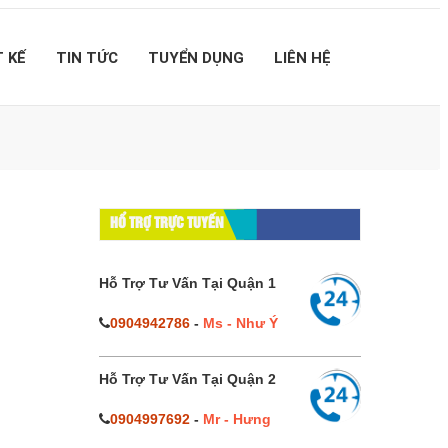
T KẾ
TIN TỨC
TUYỂN DỤNG
LIÊN HỆ
HỔ TRỢ TRỰC TUYẾN
Hỗ Trợ Tư Vấn Tại Quận 1
0904942786
-
Ms - Như Ý
Hỗ Trợ Tư Vấn Tại Quận 2
0904997692
-
Mr - Hưng