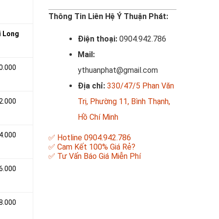
Thông Tin Liên Hệ Ý Thuận Phát:
i Long
Điện thoại:
0904.942.786
Mail:
0.000
ythuanphat@gmail.com
Địa chỉ:
330/47/5 Phan Văn
Trị, Phường 11, Bình Thạnh,
2.000
Hồ Chí Minh
4.000
✅ Hotline 0904.942.786
✅ Cam Kết 100% Giá Rẻ?
✅ Tư Vấn Báo Giá Miễn Phí
6.000
8.000