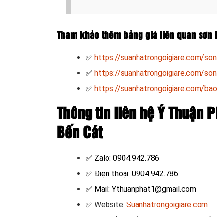
Tham khảo thêm bảng giá liên quan sơn l
✅
https://suanhatrongoigiare.com/son-
✅
https://suanhatrongoigiare.com/son-
✅
https://suanhatrongoigiare.com/bao
Thông tin liên hệ Ý Thuận Ph
Bến Cát
✅ Zalo: 0904.942.786
✅ Điện thoại: 0904.942.786
✅ Mail: Ythuanphat1@gmail.com
✅ Website:
Suanhatrongoigiare.com