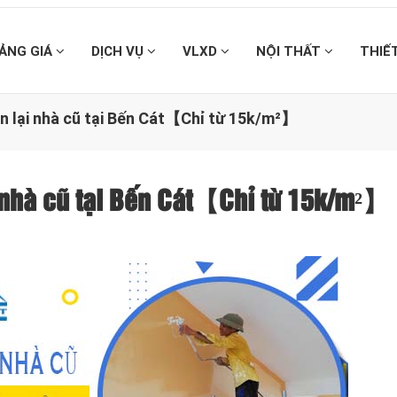
ẢNG GIÁ
DỊCH VỤ
VLXD
NỘI THẤT
THIẾ
ơn lại nhà cũ tại Bến Cát【Chỉ từ 15k/m²】
i nhà cũ tại Bến Cát【Chỉ từ 15k/m²】