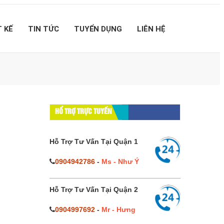
T KẾ
TIN TỨC
TUYỂN DỤNG
LIÊN HỆ
HỔ TRỢ TRỰC TUYẾN
Hỗ Trợ Tư Vấn Tại Quận 1
0904942786
-
Ms - Như Ý
Hỗ Trợ Tư Vấn Tại Quận 2
0904997692
-
Mr - Hưng