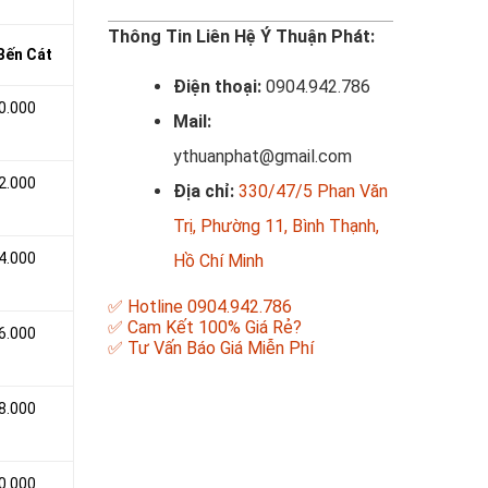
Thông Tin Liên Hệ Ý Thuận Phát:
 Bến Cát
Điện thoại:
0904.942.786
0.000
Mail:
ythuanphat@gmail.com
2.000
Địa chỉ:
330/47/5 Phan Văn
Trị, Phường 11, Bình Thạnh,
4.000
Hồ Chí Minh
✅ Hotline 0904.942.786
✅ Cam Kết 100% Giá Rẻ?
6.000
✅ Tư Vấn Báo Giá Miễn Phí
8.000
0.000