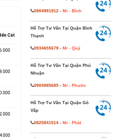
0904991912
-
Mr - Bình
Hỗ Trợ Tư Vấn Tại Quận Bình
 Bến Cát
Thạnh
0934655679
-
Mr - Quý
6.000
Hỗ Trợ Tư Vấn Tại Quận Phú
8.000
Nhuận
0904985685
-
Mr - Phước
0.000
Hỗ Trợ Tư Vấn Tại Quận Gò
Vấp
2.000
0825841514
-
Mr - Phát
4.000