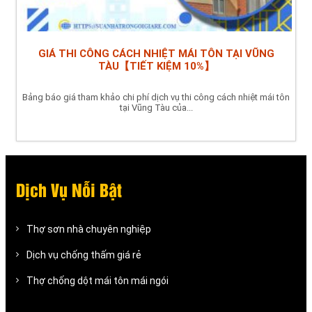
GIÁ THI CÔNG CÁCH NHIỆT MÁI TÔN TẠI VŨNG
TÀU【TIẾT KIỆM 10%】
Bảng báo giá tham khảo chi phí dịch vụ thi công cách nhiệt mái tôn
tại Vũng Tàu của...
Dịch Vụ Nỗi Bật
Thợ sơn nhà chuyên nghiệp
Dịch vụ chống thấm giá rẻ
Thợ chống dột mái tôn mái ngói