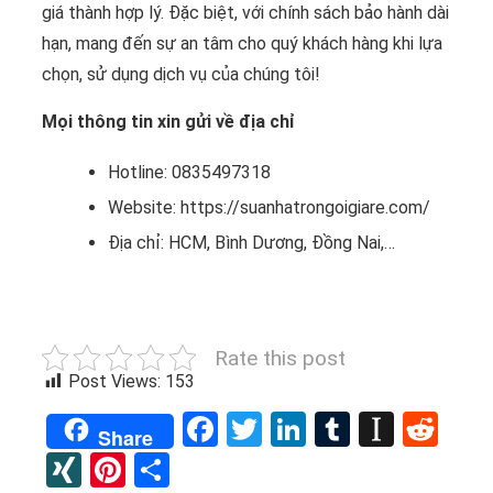
giá thành hợp lý. Đặc biệt, với chính sách bảo hành dài
hạn, mang đến sự an tâm cho quý khách hàng khi lựa
chọn, sử dụng dịch vụ của chúng tôi!
Mọi thông tin xin gửi về địa chỉ
Hotline: 0835497318
Website: https://suanhatrongoigiare.com/
Địa chỉ: HCM, Bình Dương, Đồng Nai,…
Rate this post
Post Views:
153
Facebook
Twitter
LinkedIn
Tumblr
Instap
Red
Share
XING
Pinterest
Share