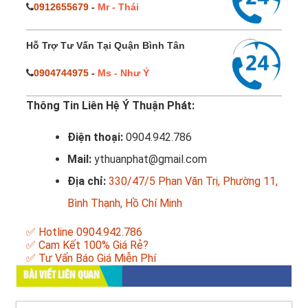
0912655679
-
Mr - Thái
Hỗ Trợ Tư Vấn Tại Quận Bình Tân
0904744975
-
Ms - Như Ý
Thông Tin Liên Hệ Ý Thuận Phát:
Điện thoại:
0904.942.786
Mail:
ythuanphat@gmail.com
Địa chỉ:
330/47/5 Phan Văn Trị, Phường 11,
Bình Thạnh, Hồ Chí Minh
✅ Hotline 0904.942.786
✅ Cam Kết 100% Giá Rẻ?
✅ Tư Vấn Báo Giá Miễn Phí
BÀI VIẾT LIÊN QUAN