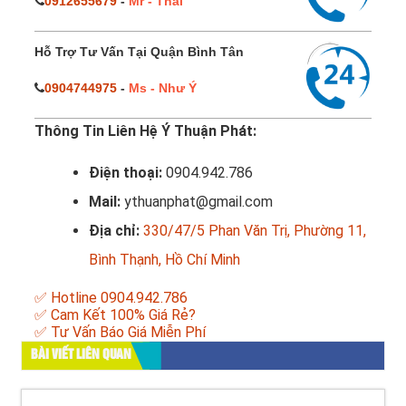
0912655679
-
Mr - Thái
Hỗ Trợ Tư Vấn Tại Quận Bình Tân
0904744975
-
Ms - Như Ý
Thông Tin Liên Hệ Ý Thuận Phát:
Điện thoại:
0904.942.786
Mail:
ythuanphat@gmail.com
Địa chỉ:
330/47/5 Phan Văn Trị, Phường 11,
Bình Thạnh, Hồ Chí Minh
✅ Hotline 0904.942.786
✅ Cam Kết 100% Giá Rẻ?
✅ Tư Vấn Báo Giá Miễn Phí
BÀI VIẾT LIÊN QUAN