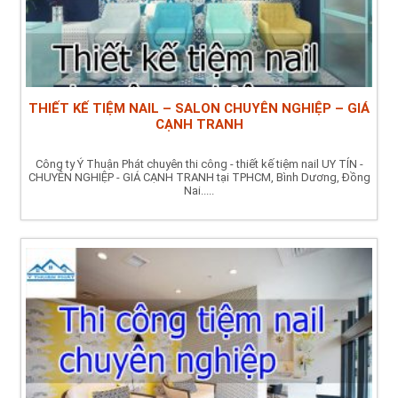
THIẾT KẾ TIỆM NAIL – SALON CHUYÊN NGHIỆP – GIÁ
CẠNH TRANH
Công ty Ý Thuận Phát chuyên thi công - thiết kế tiệm nail UY TÍN -
CHUYÊN NGHIỆP - GIÁ CẠNH TRANH tại TPHCM, Bình Dương, Đồng
Nai.....