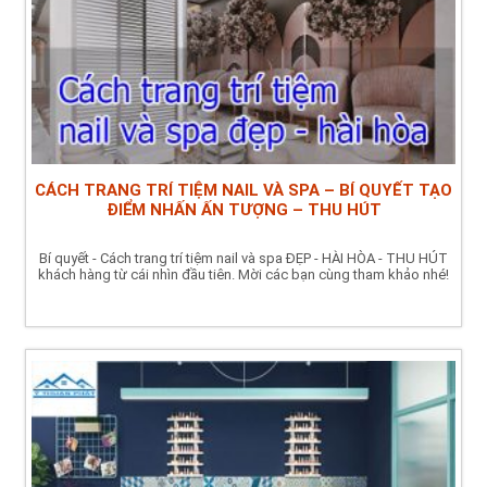
CÁCH TRANG TRÍ TIỆM NAIL VÀ SPA – BÍ QUYẾT TẠO
ĐIỂM NHẤN ẤN TƯỢNG – THU HÚT
Bí quyết - Cách trang trí tiệm nail và spa ĐẸP - HÀI HÒA - THU HÚT
khách hàng từ cái nhìn đầu tiên. Mời các bạn cùng tham khảo nhé!