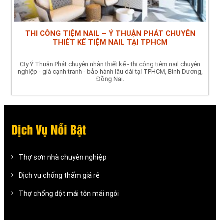
THI CÔNG TIỆM NAIL – Ý THUẬN PHÁT CHUYÊN
THIẾT KẾ TIỆM NAIL TẠI TPHCM
Cty Ý Thuận Phát chuyên nhận thiết kế - thi công tiệm nail chuyên
nghiệp - giá cạnh tranh - bảo hành lâu dài tại TPHCM, Bình Dương,
Đồng Nai.
Dịch Vụ Nỗi Bật
Thợ sơn nhà chuyên nghiệp
Dịch vụ chống thấm giá rẻ
Thợ chống dột mái tôn mái ngói