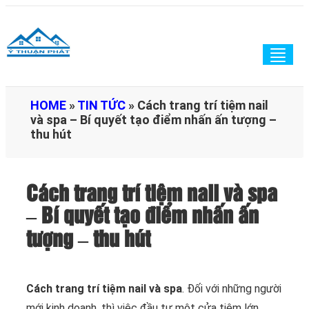
Togg
navig
HOME
»
TIN TỨC
»
Cách trang trí tiệm nail
và spa – Bí quyết tạo điểm nhấn ấn tượng –
thu hút
Cách trang trí tiệm nail và spa
– Bí quyết tạo điểm nhấn ấn
tượng – thu hút
Cách trang trí tiệm nail và spa
. Đối với những người
mới kinh doanh, thì việc đầu tư một cửa tiệm lớn