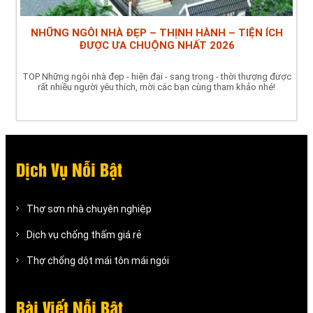
NHỮNG NGÔI NHÀ ĐẸP – THỊNH HÀNH – TIỆN ÍCH
ĐƯỢC ƯA CHUỘNG NHẤT 2026
TOP Những ngôi nhà đẹp - hiện đại - sang trọng - thời thượng được
rất nhiều người yêu thích, mời các bạn cùng tham khảo nhé!
Dịch Vụ Nỗi Bật
Thợ sơn nhà chuyên nghiệp
Dịch vụ chống thấm giá rẻ
Thợ chống dột mái tôn mái ngói
Bài Viết Nỗi Bật