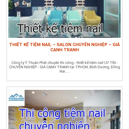
THIẾT KẾ TIỆM NAIL – SALON CHUYÊN NGHIỆP – GIÁ
CẠNH TRANH
Công ty Ý Thuận Phát chuyên thi công - thiết kế tiệm nail UY TÍN -
CHUYÊN NGHIỆP - GIÁ CẠNH TRANH tại TPHCM, Bình Dương, Đồng
Nai.....