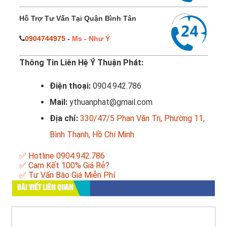
Hỗ Trợ Tư Vấn Tại Quận Bình Tân
0904744975
-
Ms - Như Ý
Thông Tin Liên Hệ Ý Thuận Phát:
Điện thoại:
0904.942.786
Mail:
ythuanphat@gmail.com
Địa chỉ:
330/47/5 Phan Văn Trị, Phường 11,
Bình Thạnh, Hồ Chí Minh
✅ Hotline 0904.942.786
✅ Cam Kết 100% Giá Rẻ?
✅ Tư Vấn Báo Giá Miễn Phí
BÀI VIẾT LIÊN QUAN