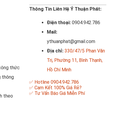
Thông Tin Liên Hệ Ý Thuận Phát:
Điện thoại:
0904.942.786
Mail:
ythuanphat@gmail.com
Địa chỉ:
330/47/5 Phan Văn
Trị, Phường 11, Bình Thạnh,
 công thức
Hồ Chí Minh
g thông
✅ Hotline 0904.942.786
✅ Cam Kết 100% Giá Rẻ?
✅ Tư Vấn Báo Giá Miễn Phí
nh theo