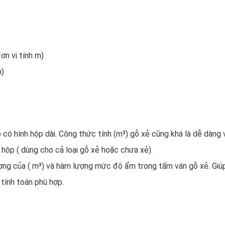
ơn vị tính m)
m)
 có hình hộp dài. Công thức tính (m³) gỗ xẻ cũng khá là dễ dàng
 hộp ( dùng cho cả loại gỗ xẻ hoặc chưa xẻ).
ượng của ( m³) và hàm lượng mức độ ẩm trong tấm ván gỗ xẻ. Giú
tính toán phù hợp.