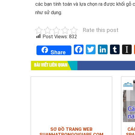
các bạn tính toán và lựa chọn ra được khối gỗ 
như sử dụng.
Rate this post
Post Views:
832
Facebook
Twitter
Linked
Tum
Share
BÀI VIẾT LIÊN QUAN
SƠ ĐỒ TRANG WEB
CÁC
SUANHATRONGOIGIARE.COM
SPA