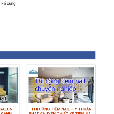
t kế cũng
 SALON
THI CÔNG TIỆM NAIL – Ý THUẬN
Á CẠNH
PHÁT CHUYÊN THIẾT KẾ TIỆM NAIL