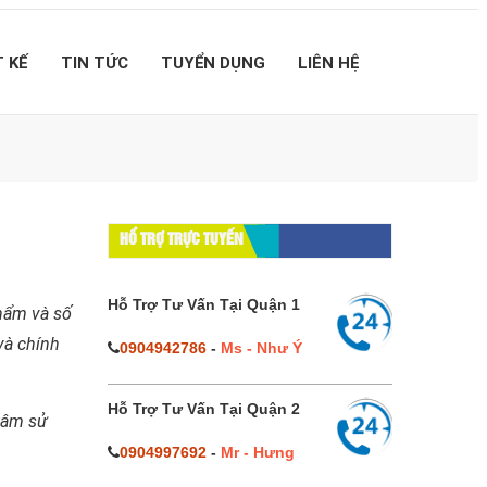
T KẾ
TIN TỨC
TUYỂN DỤNG
LIÊN HỆ
HỔ TRỢ TRỰC TUYẾN
Hỗ Trợ Tư Vấn Tại Quận 1
phẩm và số
và chính
0904942786
-
Ms - Như Ý
Hỗ Trợ Tư Vấn Tại Quận 2
 tâm sử
0904997692
-
Mr - Hưng