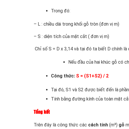
Trong đó:
– L : chiều dài trong khối gỗ tròn (đơn vị m)
– S : diện tích của mặt cắt ( đơn vị m)
Chỉ số S = D x 3,14 và tại đó ta biết D chính l
Nếu đầu của hai khúc gỗ có ch
Công thức:
S = (S1+S2) / 2
Tại đó, S1 và S2 được biết đến là phần
Tính bằng đường kính của toàn mặt cắt
Tổng kết
Trên đây là công thức các
cách tính
(m³)
gỗ
m