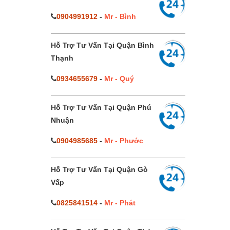
0904991912
-
Mr - Bình
Hỗ Trợ Tư Vấn Tại Quận Bình
Thạnh
0934655679
-
Mr - Quý
Hỗ Trợ Tư Vấn Tại Quận Phú
Nhuận
0904985685
-
Mr - Phước
Hỗ Trợ Tư Vấn Tại Quận Gò
Vấp
0825841514
-
Mr - Phát