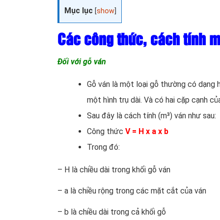
Mục lục
[
show
]
Các công thức, cách tính m
Đối với gỗ ván
Gỗ ván là một loại gỗ thường có dạng h
một hình trụ dài. Và có hai cặp cạnh củ
Sau đây là cách tính (m³) ván như sau:
Công thức
V = H x a x b
Trong đó:
– H là chiều dài trong khối gỗ ván
– a là chiều rộng trong các mặt cắt của ván
– b là chiều dài trong cả khối gỗ