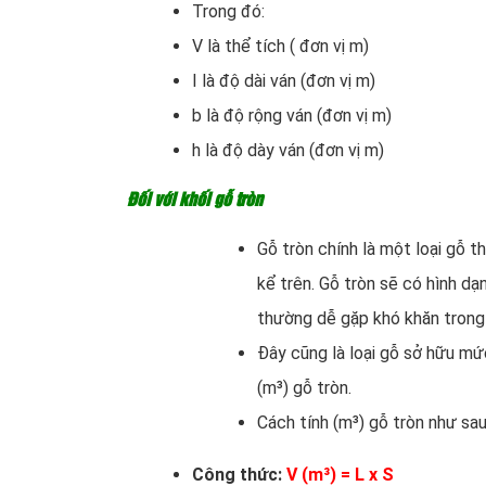
Trong đó:
V là thể tích ( đơn vị m)
I là độ dài ván (đơn vị m)
b là độ rộng ván (đơn vị m)
h là độ dày ván (đơn vị m)
Đối với khối gỗ tròn
Gỗ tròn chính là một loại gỗ 
kể trên. Gỗ tròn sẽ có hình dạ
thường dễ gặp khó khăn trong 
Đây cũng là loại gỗ sở hữu mức
(m³) gỗ tròn.
Cách tính (m³) gỗ tròn như sau
Công thức:
V (m³) = L x S