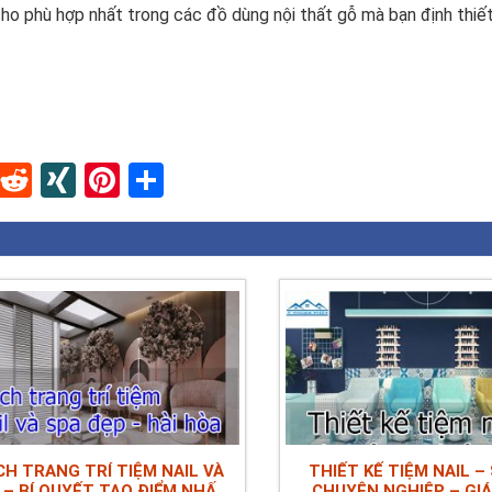
cho phù hợp nhất trong các đồ dùng nội thất gỗ mà bạn định thiế
In
blr
Instapaper
Reddit
XING
Pinterest
Share
H TRANG TRÍ TIỆM NAIL VÀ
THIẾT KẾ TIỆM NAIL –
 – BÍ QUYẾT TẠO ĐIỂM NHẤN
CHUYÊN NGHIỆP – GI