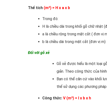
Thể tích
(m³) = H x a x b
Trong đó:
H là chiều dài trong khối gỗ chữ nhật (đ
a là chiều rộng trong mặt cắt ( đơn vị 
b là chiều dài trong mặt cắt (đơn vị m)
Đối với gỗ xẻ
Gỗ xẻ được hiểu là một loại gỗ
giản. Theo công thức của hình
Bạn có thể căn cứ vào khối l
thể sử dụng các phương pháp 
Công thức:
V (m³) = I x b x h