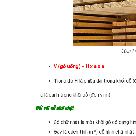
Cách tí
V (gỗ uống) = H x a x a
Trong đó H là chiều dài trong khối gỗ (
a là cạnh trong khối gỗ (đơn vị m)
Đối với gỗ chữ nhật
Gỗ chữ nhật là một khối gỗ có dạng hì
Đây là cách tính (m³) gỗ hình chữ nhật