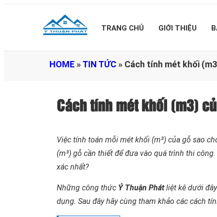
TRANG CHỦ
GIỚI THIỆU
B
HOME
»
TIN TỨC
»
Cách tính mét khối (m
Cách tính mét khối (m3) c
Việc tính toán mỗi mét khối (m³) của gỗ sao ch
(m³) gỗ cần thiết để đưa vào quá trình thi công.
xác nhất?
Những công thức
Ý Thuận Phát
liệt kê dưới đâ
dụng. Sau đây hãy cùng tham khảo các cách tính