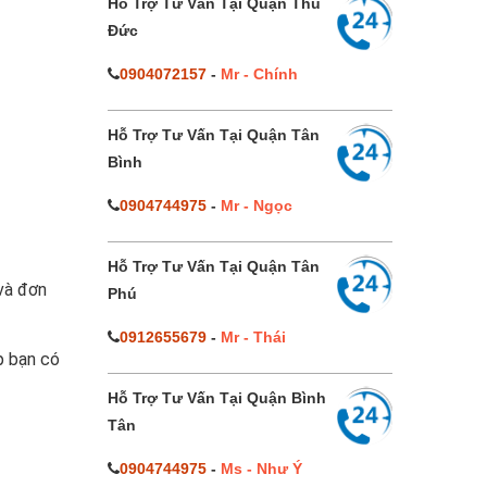
Hỗ Trợ Tư Vấn Tại Quận Thủ
Đức
0904072157
-
Mr - Chính
Hỗ Trợ Tư Vấn Tại Quận Tân
Bình
0904744975
-
Mr - Ngọc
Hỗ Trợ Tư Vấn Tại Quận Tân
 và đơn
Phú
0912655679
-
Mr - Thái
p bạn có
Hỗ Trợ Tư Vấn Tại Quận Bình
Tân
0904744975
-
Ms - Như Ý