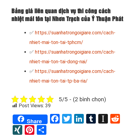
Bảng giá liên quan dịch vụ thi công cách
nhiệt mái tôn tại Nhơn Trạch của Ý Thuận Phát
✅
https://suanhatrongoigiare.com/cach-
nhiet-mai-ton-tai-tphcm/
✅
https://suanhatrongoigiare.com/cach-
nhiet-mai-ton-tai-dong-nai/
✅
https://suanhatrongoigiare.com/cach-
nhiet-mai-ton-tai-tp-ba-ria/
5/5 - (2 bình chọn)
Post Views:
39
Facebook
Twitter
LinkedIn
Tumblr
Instap
Red
Share
XING
Pinterest
Share