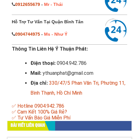
0912655679
-
Mr - Thái
Hỗ Trợ Tư Vấn Tại Quận Bình Tân
0904744975
-
Ms - Như Ý
Thông Tin Liên Hệ Ý Thuận Phát:
Điện thoại:
0904.942.786
Mail:
ythuanphat@gmail.com
Địa chỉ:
330/47/5 Phan Văn Trị, Phường 11,
Bình Thạnh, Hồ Chí Minh
✅ Hotline 0904.942.786
✅ Cam Kết 100% Giá Rẻ?
✅ Tư Vấn Báo Giá Miễn Phí
BÀI VIẾT LIÊN QUAN