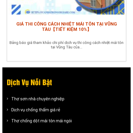
GIÁ THI CÔNG CÁCH NHIỆT MÁI TÔN TẠI VŨNG
TÀU【TIẾT KIỆM 10%】
Bảng báo giá tham khảo chi phí dịch vụ thi công cách nhiệt mái tôn
tại Vũng Tàu của...
Dịch Vụ Nỗi Bật
Thợ sơn nhà chuyên nghiệp
Dịch vụ chống thấm giá rẻ
Thợ chống dột mái tôn mái ngói