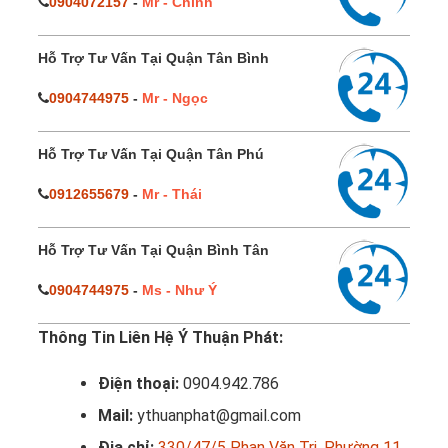
0904072157
-
Mr - Chính
Hỗ Trợ Tư Vấn Tại Quận Tân Bình
0904744975
-
Mr - Ngọc
Hỗ Trợ Tư Vấn Tại Quận Tân Phú
0912655679
-
Mr - Thái
Hỗ Trợ Tư Vấn Tại Quận Bình Tân
0904744975
-
Ms - Như Ý
Thông Tin Liên Hệ Ý Thuận Phát:
Điện thoại:
0904.942.786
Mail:
ythuanphat@gmail.com
Địa chỉ:
330/47/5 Phan Văn Trị, Phường 11,