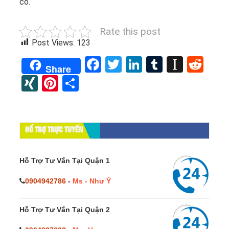
có.
Rate this post
Post Views:
123
Facebook
Twitter
LinkedIn
Tumblr
Instap
Red
Share
XING
Pinterest
Share
HỔ TRỢ TRỰC TUYẾN
Hỗ Trợ Tư Vấn Tại Quận 1
0904942786
-
Ms - Như Ý
Hỗ Trợ Tư Vấn Tại Quận 2