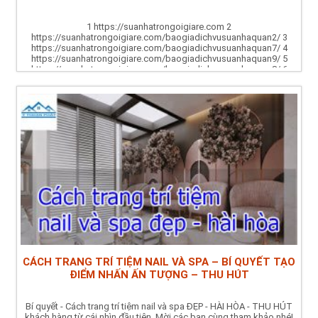
1 https://suanhatrongoigiare.com 2
https://suanhatrongoigiare.com/baogiadichvusuanhaquan2/ 3
https://suanhatrongoigiare.com/baogiadichvusuanhaquan7/ 4
https://suanhatrongoigiare.com/baogiadichvusuanhaquan9/ 5
https://suanhatrongoigiare.com/baogiadichvusuanhaquan8/ 6
https://suanhatrongoigiare.com/baogiadichvusuanhaquan10/ 7
https://suanhatrongoigiare.com/baogiadichvusuanhaquan5/ 8
https://suanhatrongoigiare.com/baogiadichvusuanhaquan11/ 9
https://suanhatrongoigiare.com/baogiadichvusuanhaquan12/ 10...
CÁCH TRANG TRÍ TIỆM NAIL VÀ SPA – BÍ QUYẾT TẠO
ĐIỂM NHẤN ẤN TƯỢNG – THU HÚT
Bí quyết - Cách trang trí tiệm nail và spa ĐẸP - HÀI HÒA - THU HÚT
khách hàng từ cái nhìn đầu tiên. Mời các bạn cùng tham khảo nhé!