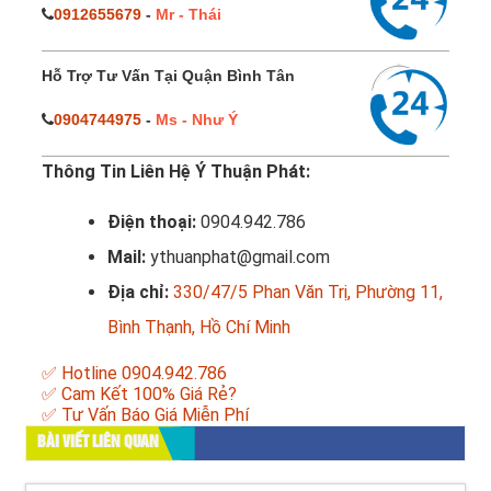
0912655679
-
Mr - Thái
Hỗ Trợ Tư Vấn Tại Quận Bình Tân
0904744975
-
Ms - Như Ý
Thông Tin Liên Hệ Ý Thuận Phát:
Điện thoại:
0904.942.786
Mail:
ythuanphat@gmail.com
Địa chỉ:
330/47/5 Phan Văn Trị, Phường 11,
Bình Thạnh, Hồ Chí Minh
✅ Hotline 0904.942.786
✅ Cam Kết 100% Giá Rẻ?
✅ Tư Vấn Báo Giá Miễn Phí
BÀI VIẾT LIÊN QUAN