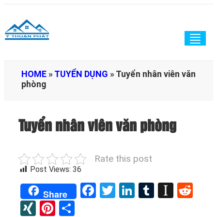
Togg
navig
HOME
»
TUYỂN DỤNG
»
Tuyển nhân viên văn
phòng
Tuyển nhân viên văn phòng
Rate this post
Post Views:
36
Facebook
Twitter
LinkedIn
Tumblr
Instap
Red
Share
XING
Pinterest
Share