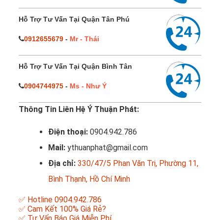
Hỗ Trợ Tư Vấn Tại Quận Tân Phú
0912655679
-
Mr - Thái
Hỗ Trợ Tư Vấn Tại Quận Bình Tân
0904744975
-
Ms - Như Ý
Thông Tin Liên Hệ Ý Thuận Phát:
Điện thoại:
0904.942.786
Mail:
ythuanphat@gmail.com
Địa chỉ:
330/47/5 Phan Văn Trị, Phường 11,
Bình Thạnh, Hồ Chí Minh
✅ Hotline 0904.942.786
✅ Cam Kết 100% Giá Rẻ?
✅ Tư Vấn Báo Giá Miễn Phí