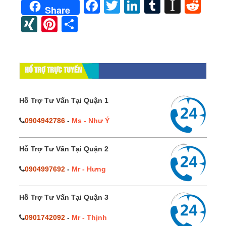
Facebook
Twitter
LinkedIn
Tumblr
Instap
Red
Share
XING
Pinterest
Share
HỔ TRỢ TRỰC TUYẾN
Hỗ Trợ Tư Vấn Tại Quận 1
0904942786
-
Ms - Như Ý
Hỗ Trợ Tư Vấn Tại Quận 2
0904997692
-
Mr - Hưng
Hỗ Trợ Tư Vấn Tại Quận 3
0901742092
-
Mr - Thịnh