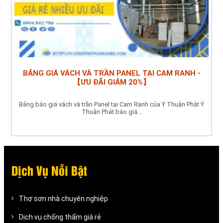
BẢNG GIÁ VÁCH VÀ TRẦN PANEL TẠI CAM RANH -
【ƯU ĐÃI GIẢM 20%】
Bảng báo giá vách và trần Panel tại Cam Ranh của Ý Thuận Phát Ý
Thuận Phát báo giá...
Dịch Vụ Nỗi Bật
Thợ sơn nhà chuyên nghiệp
Dịch vụ chống thấm giá rẻ