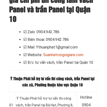
giá chi phí thi công làm vách
Panel và trần Panel tại Quận
10
☑️
Zalo: 0904.942.786
☑️
Điện thoại: 0904.942.786
☑️
Mail: Ythuanphat1@gmail.com
☑️
Website:
Suanhatrongoigiare.com
☑️
Đ/c tư vấn vách, trần Panel tại Quận 10
Ý Thuận Phát hỗ trợ tư vấn thi công vách, trần Panel tại
các xã, Phường thuộc khu vực Quận 10
Hotline
Ý Thuận Phát hỗ trợ tư vấn thi công
0904
01
vách, trần Panel tại
Bà Hạt, Phường 8,