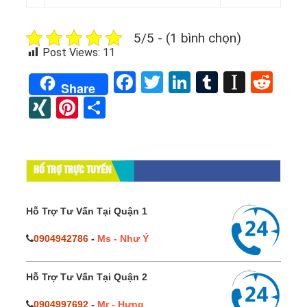
5/5 - (1 bình chọn)
Post Views:
11
Facebook
Twitter
LinkedIn
Tumblr
Instap
Red
Share
XING
Pinterest
Share
HỔ TRỢ TRỰC TUYẾN
Hỗ Trợ Tư Vấn Tại Quận 1
0904942786
-
Ms - Như Ý
Hỗ Trợ Tư Vấn Tại Quận 2
0904997692
-
Mr - Hưng