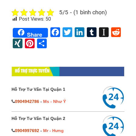
5/5 - (1 bình chọn)
Post Views:
50
Facebook
Twitter
LinkedIn
Tumblr
Instap
Red
Share
XING
Pinterest
Share
HỔ TRỢ TRỰC TUYẾN
Hỗ Trợ Tư Vấn Tại Quận 1
0904942786
-
Ms - Như Ý
Hỗ Trợ Tư Vấn Tại Quận 2
0904997692
-
Mr - Hưng