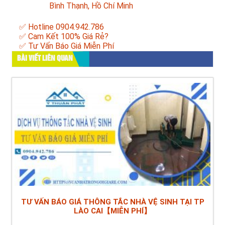
Bình Thạnh, Hồ Chí Minh
✅ Hotline 0904.942.786
✅ Cam Kết 100% Giá Rẻ?
✅ Tư Vấn Báo Giá Miễn Phí
BÀI VIẾT LIÊN QUAN
TƯ VẤN BÁO GIÁ THÔNG TẮC NHÀ VỆ SINH TẠI TP
LÀO CAI【MIỄN PHÍ】