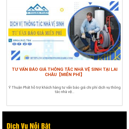
TƯ VẤN BÁO GIÁ THÔNG TẮC NHÀ VỆ SINH TẠI LAI
CHÂU【MIỄN PHÍ】
Ý Thuận Phát hỗ trợ khách hàng tư vấn báo giá chi phí dịch vụ thông
tắc nhà vệ...
Dịch Vụ Nỗi Bật