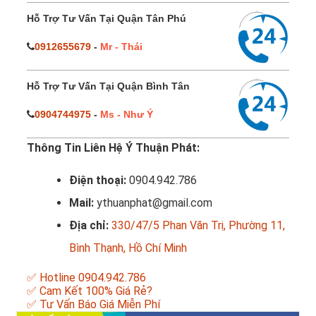
Hỗ Trợ Tư Vấn Tại Quận Tân Phú
0912655679
-
Mr - Thái
Hỗ Trợ Tư Vấn Tại Quận Bình Tân
0904744975
-
Ms - Như Ý
Thông Tin Liên Hệ Ý Thuận Phát:
Điện thoại:
0904.942.786
Mail:
ythuanphat@gmail.com
Địa chỉ:
330/47/5 Phan Văn Trị, Phường 11,
Bình Thạnh, Hồ Chí Minh
✅ Hotline 0904.942.786
✅ Cam Kết 100% Giá Rẻ?
✅ Tư Vấn Báo Giá Miễn Phí