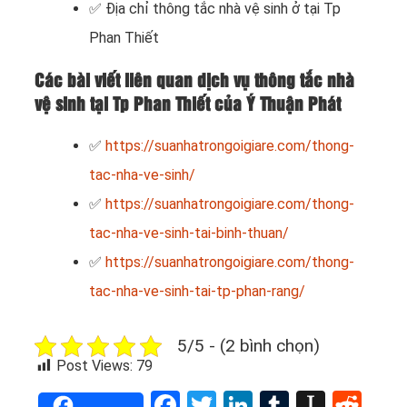
✅ Địa chỉ thông tắc nhà vệ sinh ở tại Tp
Phan Thiết
Các bài viết liên quan dịch vụ thông tắc nhà
vệ sinh tại Tp Phan Thiết của Ý Thuận Phát
✅
https://suanhatrongoigiare.com/thong-
tac-nha-ve-sinh/
✅
https://suanhatrongoigiare.com/thong-
tac-nha-ve-sinh-tai-binh-thuan/
✅
https://suanhatrongoigiare.com/thong-
tac-nha-ve-sinh-tai-tp-phan-rang/
5/5 - (2 bình chọn)
Post Views:
79
Facebook
Twitter
LinkedIn
Tumblr
Instap
Red