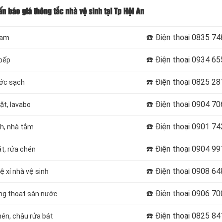
ấn báo giá thông tắc nhà vệ sinh tại Tp Hội An
☎️ Điện thoại
0835 74
nam
☎️ Điện thoại
0934 65
 bếp
☎️ Điện thoại
0825 28
ước sạch
☎️ Điện thoại
0904 70
ặt, lavabo
☎️ Điện thoại
0901 74
nh, nhà tắm
☎️ Điện thoại
0904 99
t, rửa chén
☎️ Điện thoại
0908 64
ệ xí nhà vệ sinh
☎️ Điện thoại
0906 70
ng thoat sàn nước
☎️ Điện thoại
0825 84
hén, chậu rửa bát