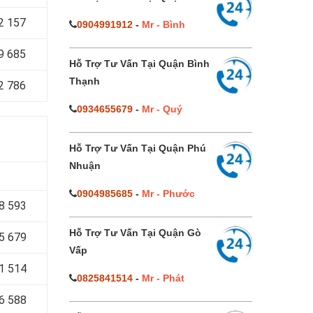
2 157
0904991912
-
Mr - Bình
9 685
Hỗ Trợ Tư Vấn Tại Quận Bình
Thạnh
2 786
0934655679
-
Mr - Quý
Hỗ Trợ Tư Vấn Tại Quận Phú
Nhuận
0904985685
-
Mr - Phước
8 593
Hỗ Trợ Tư Vấn Tại Quận Gò
5 679
Vấp
1 514
0825841514
-
Mr - Phát
6 588