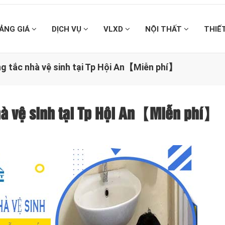
ẢNG GIÁ
DỊCH VỤ
VLXD
NỘI THẤT
THIẾ
ng tắc nhà vệ sinh tại Tp Hội An【Miễn phí】
nhà vệ sinh tại Tp Hội An【Miễn phí】