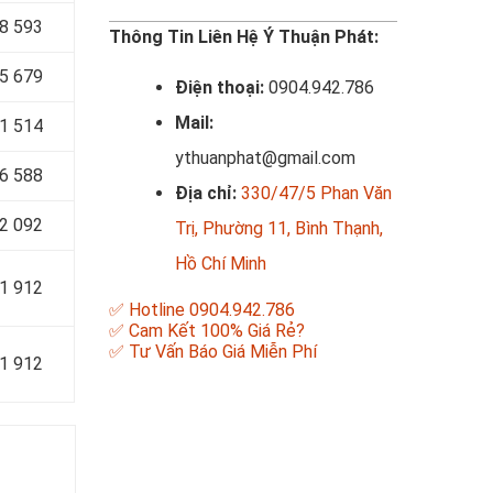
8 593
Thông Tin Liên Hệ Ý Thuận Phát:
5 679
Điện thoại:
0904.942.786
Mail:
1 514
ythuanphat@gmail.com
6 588
Địa chỉ:
330/47/5 Phan Văn
2 092
Trị, Phường 11, Bình Thạnh,
Hồ Chí Minh
1 912
✅ Hotline 0904.942.786
✅ Cam Kết 100% Giá Rẻ?
✅ Tư Vấn Báo Giá Miễn Phí
1 912