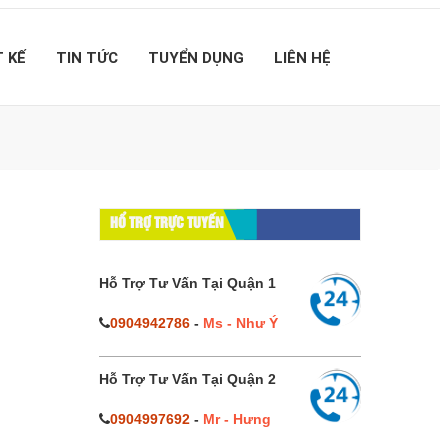
T KẾ
TIN TỨC
TUYỂN DỤNG
LIÊN HỆ
HỔ TRỢ TRỰC TUYẾN
Hỗ Trợ Tư Vấn Tại Quận 1
0904942786
-
Ms - Như Ý
Hỗ Trợ Tư Vấn Tại Quận 2
0904997692
-
Mr - Hưng