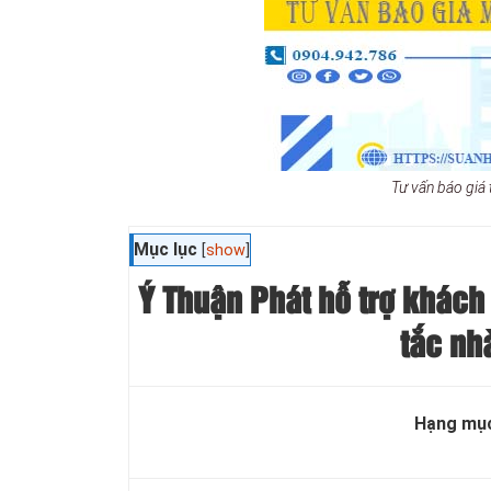
Tư vấn báo giá
Mục lục
[
show
]
Ý Thuận Phát hỗ trợ khách 
tắc nhà
Hạng mụ