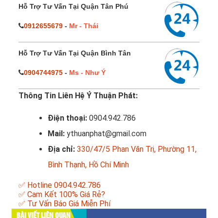
Hỗ Trợ Tư Vấn Tại Quận Tân Phú
0912655679
-
Mr - Thái
Hỗ Trợ Tư Vấn Tại Quận Bình Tân
0904744975
-
Ms - Như Ý
Thông Tin Liên Hệ Ý Thuận Phát:
Điện thoại:
0904.942.786
Mail:
ythuanphat@gmail.com
Địa chỉ:
330/47/5 Phan Văn Trị, Phường 11,
Bình Thạnh, Hồ Chí Minh
✅ Hotline 0904.942.786
✅ Cam Kết 100% Giá Rẻ?
✅ Tư Vấn Báo Giá Miễn Phí
BÀI VIẾT LIÊN QUAN