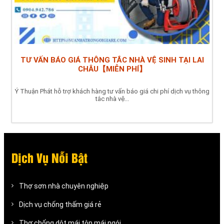
TƯ VẤN BÁO GIÁ THÔNG TẮC NHÀ VỆ SINH TẠI LAI
CHÂU【MIỄN PHÍ】
Ý Thuận Phát hỗ trợ khách hàng tư vấn báo giá chi phí dịch vụ thông
tắc nhà vệ...
Dịch Vụ Nỗi Bật
Thợ sơn nhà chuyên nghiệp
Dịch vụ chống thấm giá rẻ
Thợ chống dột mái tôn mái ngói