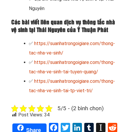
Nguyên
Các bài viết liên quan dịch vụ thông tắc nhà
vệ sinh tại Thái Nguyên của Ý Thuận Phát
✅
https://suanhatrongoigiare.com/thong-
tac-nha-ve-sinh/
✅
https://suanhatrongoigiare.com/thong-
tac-nha-ve-sinh-tai-tuyen-quang/
✅
https://suanhatrongoigiare.com/thong-
tac-nha-ve-sinh-tai-tp-viet-tri/
5/5 - (2 bình chọn)
Post Views:
34
Facebook
Twitter
LinkedIn
Tumblr
Instap
Red
Share