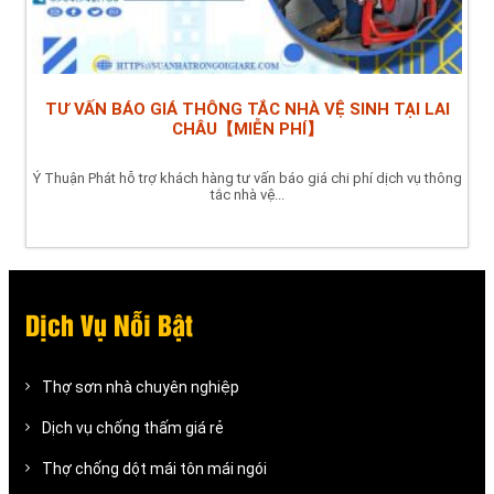
TƯ VẤN BÁO GIÁ THÔNG TẮC NHÀ VỆ SINH TẠI LAI
CHÂU【MIỄN PHÍ】
Ý Thuận Phát hỗ trợ khách hàng tư vấn báo giá chi phí dịch vụ thông
tắc nhà vệ...
Dịch Vụ Nỗi Bật
Thợ sơn nhà chuyên nghiệp
Dịch vụ chống thấm giá rẻ
Thợ chống dột mái tôn mái ngói