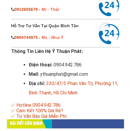
0912655679
-
Mr - Thái
Hỗ Trợ Tư Vấn Tại Quận Bình Tân
0904744975
-
Ms - Như Ý
Thông Tin Liên Hệ Ý Thuận Phát:
Điện thoại:
0904.942.786
Mail:
ythuanphat@gmail.com
Địa chỉ:
330/47/5 Phan Văn Trị, Phường 11,
Bình Thạnh, Hồ Chí Minh
✅ Hotline 0904.942.786
✅ Cam Kết 100% Giá Rẻ?
✅ Tư Vấn Báo Giá Miễn Phí
BÀI VIẾT LIÊN QUAN