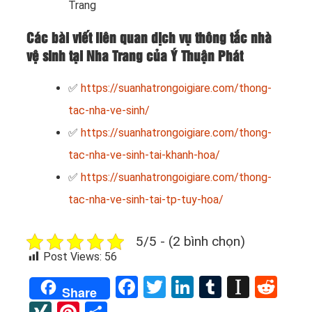
Trang
Các bài viết liên quan dịch vụ thông tắc nhà
vệ sinh tại Nha Trang của Ý Thuận Phát
✅
https://suanhatrongoigiare.com/thong-
tac-nha-ve-sinh/
✅
https://suanhatrongoigiare.com/thong-
tac-nha-ve-sinh-tai-khanh-hoa/
✅
https://suanhatrongoigiare.com/thong-
tac-nha-ve-sinh-tai-tp-tuy-hoa/
5/5 - (2 bình chọn)
Post Views:
56
Facebook
Twitter
LinkedIn
Tumblr
Instap
Red
Share