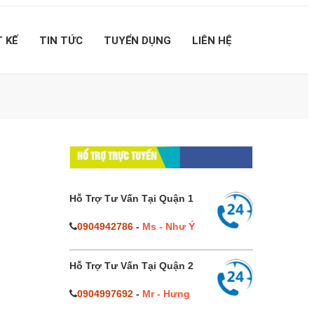
T KẾ
TIN TỨC
TUYỂN DỤNG
LIÊN HỆ
HỔ TRỢ TRỰC TUYẾN
Hỗ Trợ Tư Vấn Tại Quận 1
0904942786
-
Ms - Như Ý
Hỗ Trợ Tư Vấn Tại Quận 2
0904997692
-
Mr - Hưng