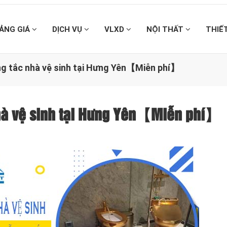
ẢNG GIÁ
DỊCH VỤ
VLXD
NỘI THẤT
THIẾ
ng tắc nhà vệ sinh tại Hưng Yên【Miễn phí】
nhà vệ sinh tại Hưng Yên【Miễn phí】