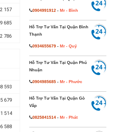
2 157
0904991912
-
Mr - Bình
9 685
Hỗ Trợ Tư Vấn Tại Quận Bình
Thạnh
2 786
0934655679
-
Mr - Quý
Hỗ Trợ Tư Vấn Tại Quận Phú
Nhuận
0904985685
-
Mr - Phước
8 593
Hỗ Trợ Tư Vấn Tại Quận Gò
5 679
Vấp
1 514
0825841514
-
Mr - Phát
6 588