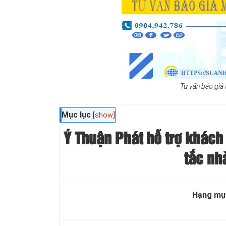
Tư vấn báo giá
Mục lục
[
show
]
Ý Thuận Phát hỗ trợ khách 
tắc nh
Hạng mụ