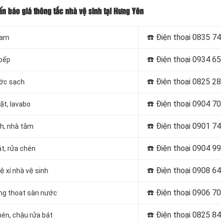
ấn báo giá thông tắc nhà vệ sinh tại Hưng Yên
☎️ Điện thoại
0835 74
nam
☎️ Điện thoại
0934 65
 bếp
☎️ Điện thoại
0825 28
ước sạch
☎️ Điện thoại
0904 70
ặt, lavabo
☎️ Điện thoại
0901 74
nh, nhà tắm
☎️ Điện thoại
0904 99
t, rửa chén
☎️ Điện thoại
0908 64
ệ xí nhà vệ sinh
☎️ Điện thoại
0906 70
ng thoat sàn nước
☎️ Điện thoại
0825 84
hén, chậu rửa bát