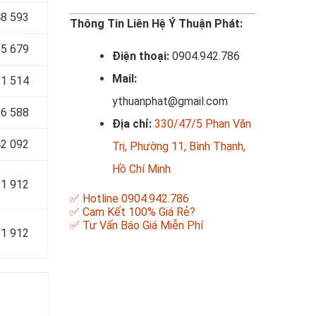
8 593
Thông Tin Liên Hệ Ý Thuận Phát:
5 679
Điện thoại:
0904.942.786
Mail:
1 514
ythuanphat@gmail.com
6 588
Địa chỉ:
330/47/5 Phan Văn
2 092
Trị, Phường 11, Bình Thạnh,
Hồ Chí Minh
1 912
✅ Hotline 0904.942.786
✅ Cam Kết 100% Giá Rẻ?
✅ Tư Vấn Báo Giá Miễn Phí
1 912