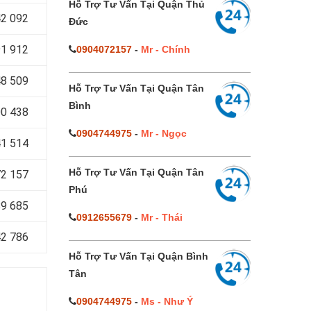
Hỗ Trợ Tư Vấn Tại Quận Thủ
2 092
Đức
1 912
0904072157
-
Mr - Chính
8 509
Hỗ Trợ Tư Vấn Tại Quận Tân
Bình
0 438
0904744975
-
Mr - Ngọc
1 514
Hỗ Trợ Tư Vấn Tại Quận Tân
2 157
Phú
9 685
0912655679
-
Mr - Thái
2 786
Hỗ Trợ Tư Vấn Tại Quận Bình
Tân
0904744975
-
Ms - Như Ý