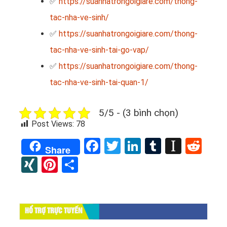
✅
https://suanhatrongoigiare.com/thong-
tac-nha-ve-sinh/
✅
https://suanhatrongoigiare.com/thong-
tac-nha-ve-sinh-tai-go-vap/
✅
https://suanhatrongoigiare.com/thong-
tac-nha-ve-sinh-tai-quan-1/
5/5 - (3 bình chọn)
Post Views:
78
Facebook
Twitter
LinkedIn
Tumblr
Instap
Red
Share
XING
Pinterest
Share
HỔ TRỢ TRỰC TUYẾN