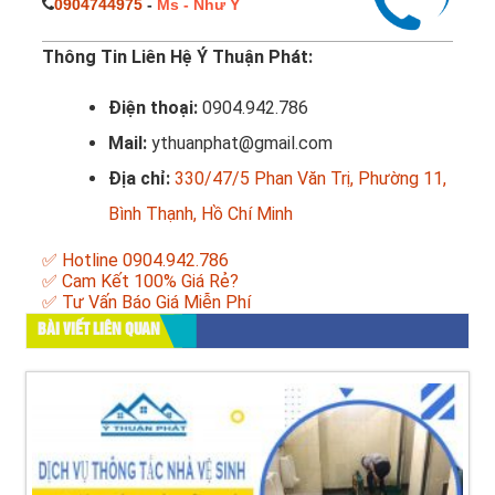
0904744975
-
Ms - Như Ý
Thông Tin Liên Hệ Ý Thuận Phát:
Điện thoại:
0904.942.786
Mail:
ythuanphat@gmail.com
Địa chỉ:
330/47/5 Phan Văn Trị, Phường 11,
Bình Thạnh, Hồ Chí Minh
✅ Hotline 0904.942.786
✅ Cam Kết 100% Giá Rẻ?
✅ Tư Vấn Báo Giá Miễn Phí
BÀI VIẾT LIÊN QUAN