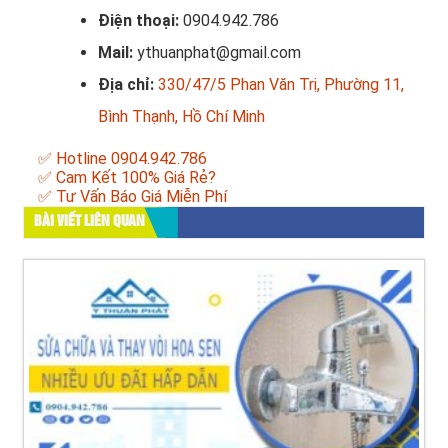
Điện thoại:
0904.942.786
Mail:
ythuanphat@gmail.com
Địa chỉ:
330/47/5 Phan Văn Trị, Phường 11,
Bình Thạnh, Hồ Chí Minh
✅ Hotline 0904.942.786
✅ Cam Kết 100% Giá Rẻ?
✅ Tư Vấn Báo Giá Miễn Phí
BÀI VIẾT LIÊN QUAN