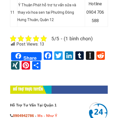
Hotline
Ý Thuận Phát hỗ trợ tư vấn sửa và
0904 706
11
thay vòi hoa sen tại Phường Đông
Hưng Thuận, Quận 12
588
5/5 - (1 bình chọn)
Post Views:
13
Facebook
Twitter
LinkedIn
Tumblr
Instap
Red
Share
XING
Pinterest
Share
HỔ TRỢ TRỰC TUYẾN
Hỗ Trợ Tư Vấn Tại Quận 1
0904942786
-
Ms - Như Ý