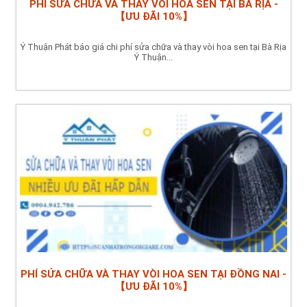
PHÍ SỬA CHỮA VÀ THAY VÒI HOA SEN TẠI BÀ RỊA -
【ƯU ĐÃI 10%】
Ý Thuận Phát báo giá chi phí sửa chữa và thay vòi hoa sen tại Bà Rịa
Ý Thuận...
PHÍ SỬA CHỮA VÀ THAY VÒI HOA SEN TẠI ĐỒNG NAI -
【ƯU ĐÃI 10%】