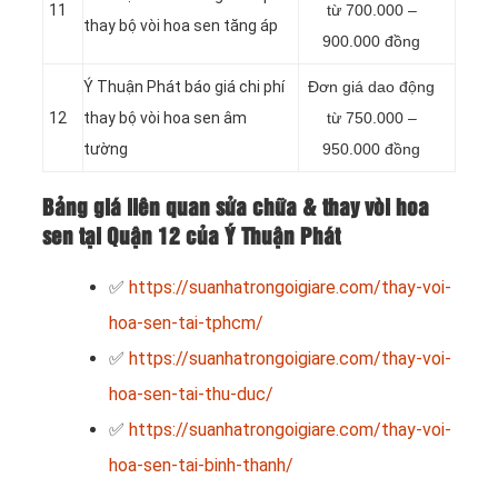
11
từ 700.000 –
thay bộ vòi hoa sen tăng áp
900.000 đồng
Ý Thuận Phát báo giá chi phí
Đơn giá dao động
12
thay bộ vòi hoa sen âm
từ 750.000 –
tường
950.000 đồng
Bảng giá liên quan sửa chữa & thay vòi hoa
sen tại Quận 12 của Ý Thuận Phát
✅
https://suanhatrongoigiare.com/thay-voi-
hoa-sen-tai-tphcm/
✅
https://suanhatrongoigiare.com/thay-voi-
hoa-sen-tai-thu-duc/
✅
https://suanhatrongoigiare.com/thay-voi-
hoa-sen-tai-binh-thanh/