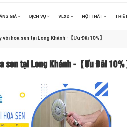
ẢNG GIÁ
DỊCH VỤ
VLXD
NỘI THẤT
THIẾ
ay vòi hoa sen tại Long Khánh -【Ưu Đãi 10%】
hoa sen tại Long Khánh -【Ưu Đãi 10