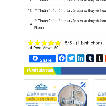
12
Ý Thuận Phát hỗ trợ tư vấn sửa và thay vòi ho
13
Ý Thuận Phát hỗ trợ tư vấn sửa và thay vòi ho
Ý Thuận Phát hỗ trợ tư vấn sửa và thay vòi ho
14
Khánh
5/5 - (1 bình chọn)
Post Views:
50
Facebook
Twitter
Linked
Tum
Share
BÀI VIẾT LIÊN QUAN