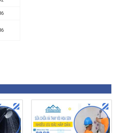
86
86