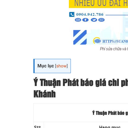
Phí sửa chữa và
Mục lục
[
show
]
Ý Thuận Phát báo giá chi ph
Khánh
Ý Thuận Phát báo g
Stt
Hạng mục