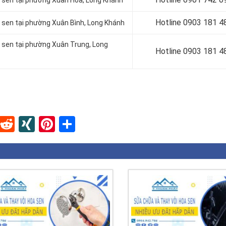
a sen tại phường Xuân Hoà, Long Khánh
Hotline 0903 181 4
a sen tại phường Xuân Bình, Long Khánh
a sen tại phường Xuân Trung, Long
Hotline 0903 181 4
In
blr
Instapaper
Reddit
XING
Pinterest
Share