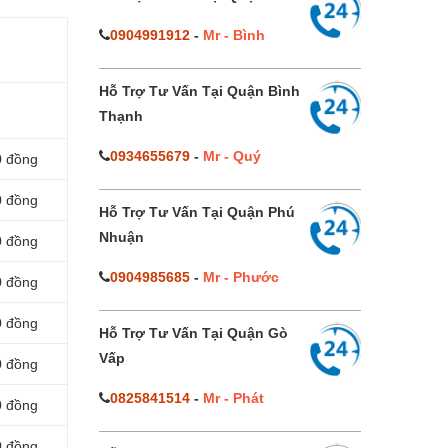
0904991912
-
Mr - Bình
Hỗ Trợ Tư Vấn Tại Quận Bình
Thạnh
0934655679
-
Mr - Quý
0 đồng
0 đồng
Hỗ Trợ Tư Vấn Tại Quận Phú
Nhuận
0 đồng
0904985685
-
Mr - Phước
0 đồng
0 đồng
Hỗ Trợ Tư Vấn Tại Quận Gò
Vấp
0 đồng
0825841514
-
Mr - Phát
0 đồng
0 đồng