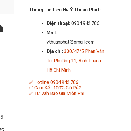
Thông Tin Liên Hệ Ý Thuận Phát:
Điện thoại:
0904.942.786
h
Mail:
ythuanphat@gmail.com
Địa chỉ:
330/47/5 Phan Văn
Trị, Phường 11, Bình Thạnh,
Hồ Chí Minh
✅ Hotline 0904.942.786
✅ Cam Kết 100% Giá Rẻ?
✅ Tư Vấn Báo Giá Miễn Phí
86
75