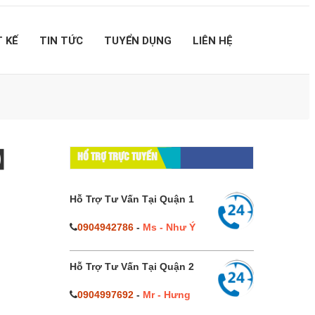
T KẾ
TIN TỨC
TUYỂN DỤNG
LIÊN HỆ
%】
HỔ TRỢ TRỰC TUYẾN
Hỗ Trợ Tư Vấn Tại Quận 1
0904942786
-
Ms - Như Ý
Hỗ Trợ Tư Vấn Tại Quận 2
0904997692
-
Mr - Hưng