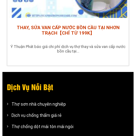
THAY, SỬA VAN CẤP NƯỚC BỒN CẦU TẠI NHƠN
TRẠCH【CHỈ TỪ 199K】
Ý Thuận Phát báo giá chi phí dịch vụ thợ thay và sửa van cấp nước
bồn cầu tại...
Dịch Vụ Nỗi Bật
Thợ sơn nhà chuyên nghiệp
Dịch vụ chống thấm giá rẻ
Thợ chống dột mái tôn mái ngói