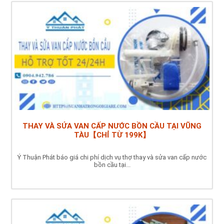
THAY VÀ SỬA VAN CẤP NƯỚC BỒN CẦU TẠI VŨNG
TÀU【CHỈ TỪ 199K】
Ý Thuận Phát báo giá chi phí dịch vụ thợ thay và sửa van cấp nước
bồn cầu tại...