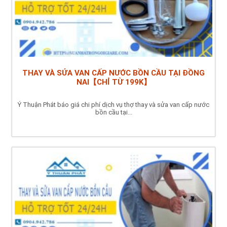
THAY VÀ SỬA VAN CẤP NƯỚC BỒN CẦU TẠI ĐỒNG
NAI【CHỈ TỪ 199K】
Ý Thuận Phát báo giá chi phí dịch vụ thợ thay và sửa van cấp nước
bồn cầu tại...