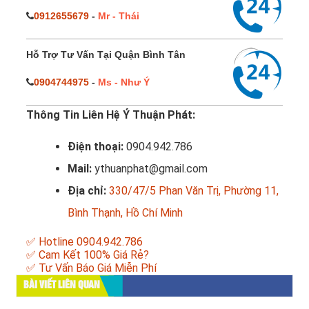
0912655679
-
Mr - Thái
Hỗ Trợ Tư Vấn Tại Quận Bình Tân
0904744975
-
Ms - Như Ý
Thông Tin Liên Hệ Ý Thuận Phát:
Điện thoại:
0904.942.786
Mail:
ythuanphat@gmail.com
Địa chỉ:
330/47/5 Phan Văn Trị, Phường 11,
Bình Thạnh, Hồ Chí Minh
✅ Hotline 0904.942.786
✅ Cam Kết 100% Giá Rẻ?
✅ Tư Vấn Báo Giá Miễn Phí
BÀI VIẾT LIÊN QUAN