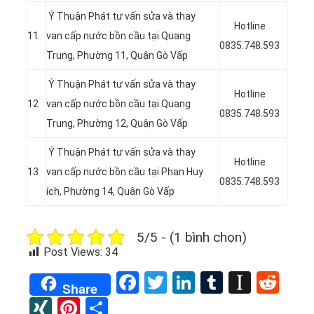
Ý Thuận Phát tư vấn sửa và thay
Hotline
11
van cấp nước bồn cầu tại
Quang
0835.748.593
Trung, Phường 11, Quận Gò Vấp
Ý Thuận Phát tư vấn sửa và thay
Hotline
12
van cấp nước bồn cầu tại
Quang
0835.748.593
Trung, Phường 12, Quận Gò Vấp
Ý Thuận Phát tư vấn sửa và thay
Hotline
13
van cấp nước bồn cầu tại
Phan Huy
0835.748.593
ích, Phường 14, Quận Gò Vấp
5/5 - (1 bình chọn)
Post Views:
34
Facebook
Twitter
LinkedIn
Tumblr
Instap
Red
Share
XING
Pinterest
Share