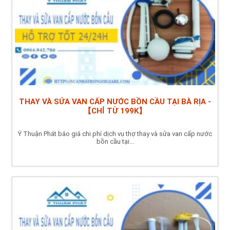
THAY VÀ SỬA VAN CẤP NƯỚC BỒN CẦU TẠI BÀ RỊA -
【CHỈ TỪ 199K】
Ý Thuận Phát báo giá chi phí dịch vụ thợ thay và sửa van cấp nước
bồn cầu tại...