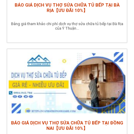
BÁO GIÁ DỊCH VỤ THỢ SỬA CHỮA TỦ BẾP TẠI BÀ
RỊA【ƯU ĐÃI 10%】
Bảng giá tham khảo chi phí dịch vụ thợ sửa chữa tủ bếp tại Bà Rịa
của Ý Thuận...
BÁO GIÁ DỊCH VỤ THỢ SỬA CHỮA TỦ BẾP TẠI ĐỒNG
NAI【ƯU ĐÃI 10%】