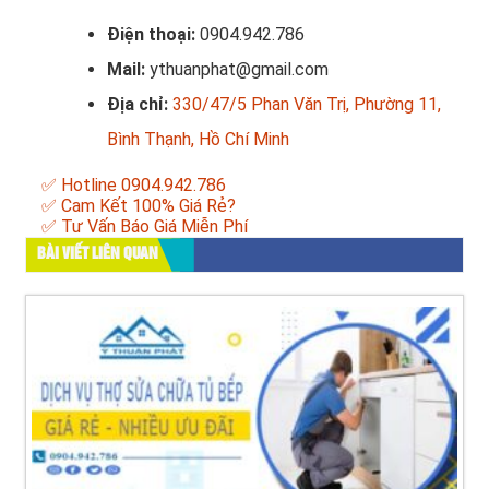
Điện thoại:
0904.942.786
Mail:
ythuanphat@gmail.com
Địa chỉ:
330/47/5 Phan Văn Trị, Phường 11,
Bình Thạnh, Hồ Chí Minh
✅ Hotline 0904.942.786
✅ Cam Kết 100% Giá Rẻ?
✅ Tư Vấn Báo Giá Miễn Phí
BÀI VIẾT LIÊN QUAN