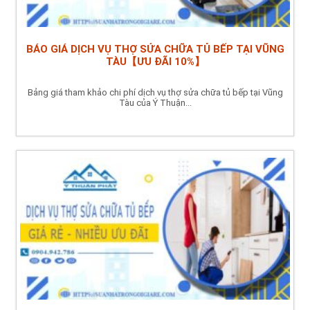
BÁO GIÁ DỊCH VỤ THỢ SỬA CHỮA TỦ BẾP TẠI VŨNG
TÀU【ƯU ĐÃI 10%】
Bảng giá tham khảo chi phí dịch vụ thợ sửa chữa tủ bếp tại Vũng
Tàu của Ý Thuận...