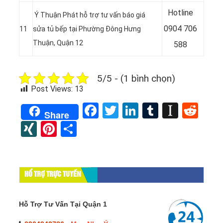
Hotline
Ý Thuận Phát hỗ trợ tư vấn báo giá
0904 706
11
sửa tủ bếp tại Phường Đông Hưng
Thuận, Quận 12
588
5/5 - (1 bình chọn)
Post Views:
13
Facebook
Twitter
LinkedIn
Tumblr
Instap
Red
Share
XING
Pinterest
Share
HỔ TRỢ TRỰC TUYẾN
Hỗ Trợ Tư Vấn Tại Quận 1