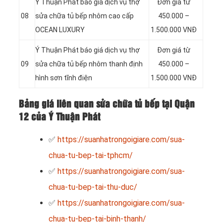
Ý Thuận Phát báo giá dịch vụ thợ
Đơn giá từ
08
sửa chữa tủ bếp nhôm cao cấp
450.000 –
OCEAN LUXURY
1.500.000 VNĐ
Ý Thuận Phát báo giá dịch vụ thợ
Đơn giá từ
09
sửa chữa tủ bếp nhôm thanh định
450.000 –
hình sơn tĩnh điện
1.500.000 VNĐ
Bảng giá liên quan sửa chữa tủ bếp tại Quận
12 của Ý Thuận Phát
✅
https://suanhatrongoigiare.com/sua-
chua-tu-bep-tai-tphcm/
✅
https://suanhatrongoigiare.com/sua-
chua-tu-bep-tai-thu-duc/
✅
https://suanhatrongoigiare.com/sua-
chua-tu-bep-tai-binh-thanh/