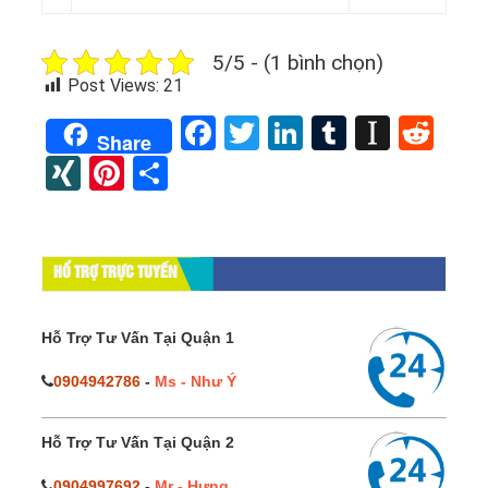
5/5 - (1 bình chọn)
Post Views:
21
Facebook
Twitter
LinkedIn
Tumblr
Instap
Red
Share
XING
Pinterest
Share
HỔ TRỢ TRỰC TUYẾN
Hỗ Trợ Tư Vấn Tại Quận 1
0904942786
-
Ms - Như Ý
Hỗ Trợ Tư Vấn Tại Quận 2
0904997692
-
Mr - Hưng