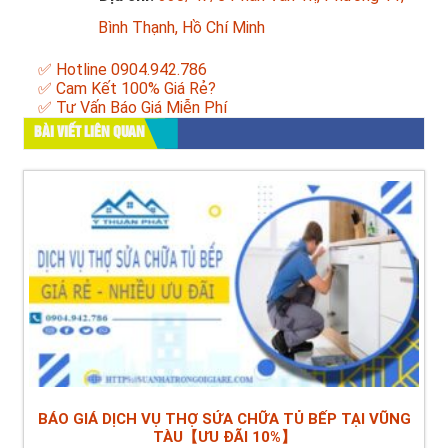
Bình Thạnh, Hồ Chí Minh
✅ Hotline 0904.942.786
✅ Cam Kết 100% Giá Rẻ?
✅ Tư Vấn Báo Giá Miễn Phí
BÀI VIẾT LIÊN QUAN
BÁO GIÁ DỊCH VỤ THỢ SỬA CHỮA TỦ BẾP TẠI VŨNG
TÀU【ƯU ĐÃI 10%】