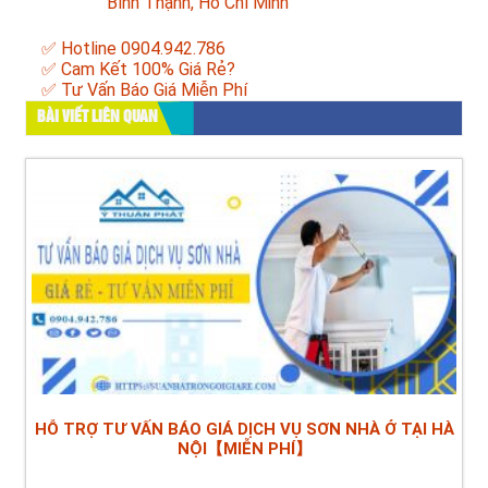
Bình Thạnh, Hồ Chí Minh
✅ Hotline 0904.942.786
✅ Cam Kết 100% Giá Rẻ?
✅ Tư Vấn Báo Giá Miễn Phí
BÀI VIẾT LIÊN QUAN
HỖ TRỢ TƯ VẤN BÁO GIÁ DỊCH VỤ SƠN NHÀ Ở TẠI HÀ
NỘI【MIỄN PHÍ】