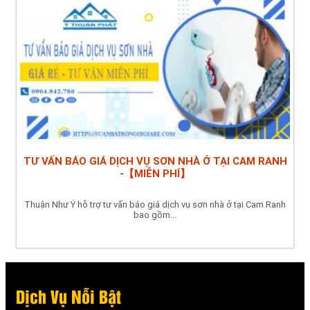
TƯ VẤN BÁO GIÁ DỊCH VỤ SƠN NHÀ Ở TẠI CAM RANH
-【MIỄN PHÍ】
Thuận Như Ý hỗ trợ tư vấn báo giá dịch vụ sơn nhà ở tại Cam Ranh
bao gồm...
Dịch Vụ Nỗi Bật