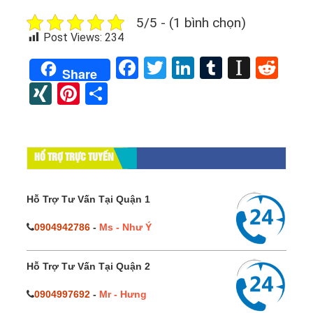
5/5 - (1 bình chọn)
Post Views:
234
Facebook
Twitter
LinkedIn
Tumblr
Instap
Red
Share
XING
Pinterest
Share
HỔ TRỢ TRỰC TUYẾN
Hỗ Trợ Tư Vấn Tại Quận 1
0904942786
-
Ms - Như Ý
Hỗ Trợ Tư Vấn Tại Quận 2
0904997692
-
Mr - Hưng