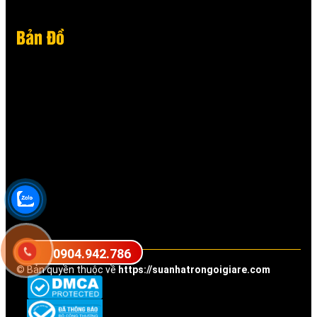
Bản Đồ
0904.942.786
© Bản quyền thuộc về
https://suanhatrongoigiare.com