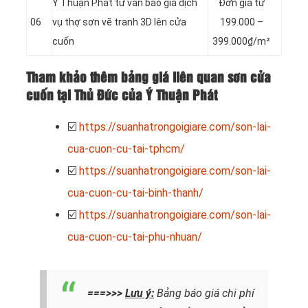
Ý Thuận Phát tư vấn báo giá dịch
Đơn giá từ
06
vụ thợ sơn
vẽ tranh 3D
lên
cửa
199.000 –
cuốn
399.000₫/m²
Tham khảo thêm bảng giá liên quan sơn cửa
cuốn tại Thủ Đức của Ý Thuận Phát
☑️
https://suanhatrongoigiare.com/son-lai-
cua-cuon-cu-tai-tphcm/
☑️
https://suanhatrongoigiare.com/son-lai-
cua-cuon-cu-tai-binh-thanh/
☑️
https://suanhatrongoigiare.com/son-lai-
cua-cuon-cu-tai-phu-nhuan/
===>>>
Lưu ý:
Bảng báo giá chi phí