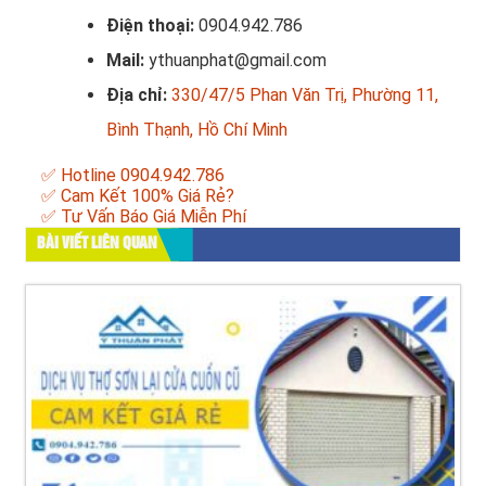
Điện thoại:
0904.942.786
Mail:
ythuanphat@gmail.com
Địa chỉ:
330/47/5 Phan Văn Trị, Phường 11,
Bình Thạnh, Hồ Chí Minh
✅ Hotline 0904.942.786
✅ Cam Kết 100% Giá Rẻ?
✅ Tư Vấn Báo Giá Miễn Phí
BÀI VIẾT LIÊN QUAN