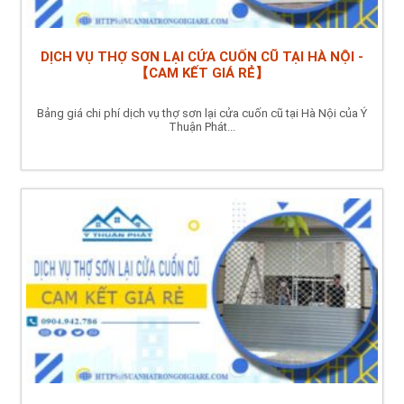
DỊCH VỤ THỢ SƠN LẠI CỬA CUỐN CŨ TẠI HÀ NỘI -
【CAM KẾT GIÁ RẺ】
Bảng giá chi phí dịch vụ thợ sơn lại cửa cuốn cũ tại Hà Nội của Ý
Thuận Phát...