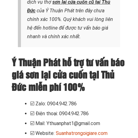
dịch vụ thợ
sơn lại cửa cuốn cũ tại Thủ
Đức
của Ý Thuận Phát trên đây chưa
chính xác 100%. Quý khách vui lòng liên
hệ đến hotline để được tư vấn báo giá
nhanh và chính xác nhất.
Ý Thuận Phát hỗ trợ tư vấn báo
giá sơn lại cửa cuốn tại Thủ
Đức miễn phí 100%
☑️
Zalo: 0904.942.786
☑️
Điện thoại: 0904.942.786
☑️
Mail: Ythuanphat1@gmail.com
☑️
Website:
Suanhatrongoigiare.com