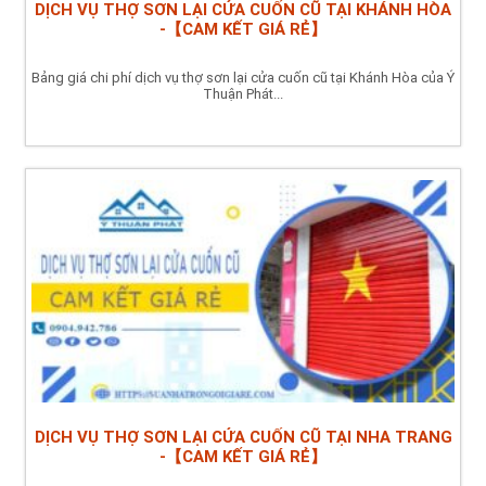
DỊCH VỤ THỢ SƠN LẠI CỬA CUỐN CŨ TẠI KHÁNH HÒA
-【CAM KẾT GIÁ RẺ】
Bảng giá chi phí dịch vụ thợ sơn lại cửa cuốn cũ tại Khánh Hòa của Ý
Thuận Phát...
DỊCH VỤ THỢ SƠN LẠI CỬA CUỐN CŨ TẠI NHA TRANG
-【CAM KẾT GIÁ RẺ】