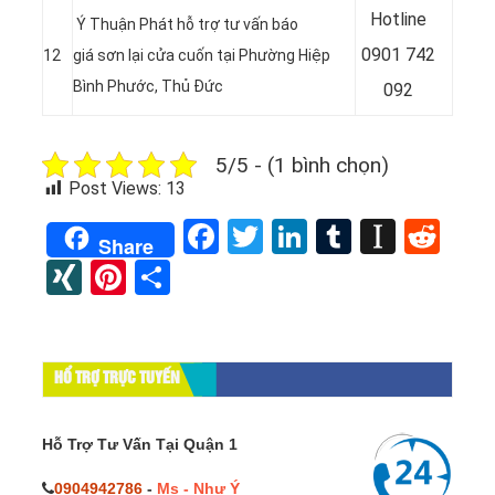
Hotline
Ý Thuận Phát hỗ trợ tư vấn báo
0901 742
12
giá sơn lại cửa cuốn tại Phường Hiệp
Bình Phước, Thủ Đức
092
5/5 - (1 bình chọn)
Post Views:
13
Facebook
Twitter
LinkedIn
Tumblr
Instap
Red
Share
XING
Pinterest
Share
HỔ TRỢ TRỰC TUYẾN
Hỗ Trợ Tư Vấn Tại Quận 1
0904942786
-
Ms - Như Ý