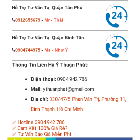
Hỗ Trợ Tư Vấn Tại Quận Tân Phú
0912655679
-
Mr - Thái
Hỗ Trợ Tư Vấn Tại Quận Bình Tân
0904744975
-
Ms - Như Ý
Thông Tin Liên Hệ Ý Thuận Phát:
Điện thoại:
0904.942.786
Mail:
ythuanphat@gmail.com
Địa chỉ:
330/47/5 Phan Văn Trị, Phường 11,
Bình Thạnh, Hồ Chí Minh
✅ Hotline 0904.942.786
✅ Cam Kết 100% Giá Rẻ?
✅ Tư Vấn Báo Giá Miễn Phí