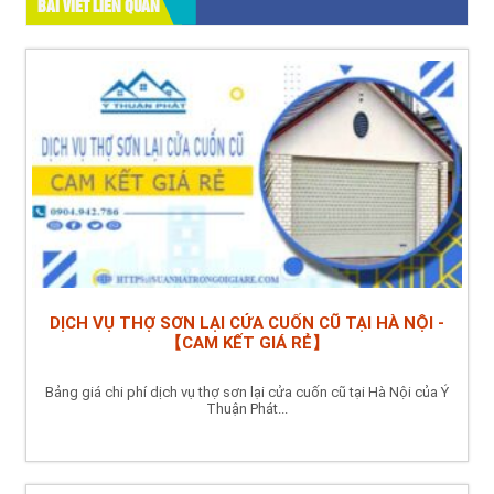
BÀI VIẾT LIÊN QUAN
DỊCH VỤ THỢ SƠN LẠI CỬA CUỐN CŨ TẠI HÀ NỘI -
【CAM KẾT GIÁ RẺ】
Bảng giá chi phí dịch vụ thợ sơn lại cửa cuốn cũ tại Hà Nội của Ý
Thuận Phát...