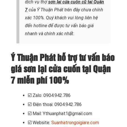
dịch vụ thợ
sơn lại cửa cuốn cũ tại Quận
7
của Ý Thuận Phát trên đây chưa chính
xác 100%. Quý khách vui lòng liên hệ
đến hotline để được tư vấn báo giá
nhanh và chính xác nhất.
Ý Thuận Phát hỗ trợ tư vấn báo
giá sơn lại cửa cuốn tại Quận
7 miễn phí 100%
☑️
Zalo: 0904.942.786
☑️
Điện thoại: 0904.942.786
☑️
Mail: Ythuanphat1@gmail.com
☑️
Website:
Suanhatrongoigiare.com