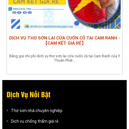
DỊCH VỤ THỢ SƠN LẠI CỬA CUỐN CŨ TẠI CAM RANH -
【CAM KẾT GIÁ RẺ】
Bảng giá chi phí dịch vụ thợ sơn lại cửa cuốn cũ tại Cam Ranh của Ý
Thuận Phát...
Dịch Vụ Nỗi Bật
Thợ sơn nhà chuyên nghiệp
Dịch vụ chống thấm giá rẻ