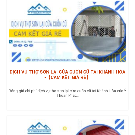
DỊCH VỤ THỢ SƠN LẠI CỬA CUỐN CŨ TẠI KHÁNH HÒA
-【CAM KẾT GIÁ RẺ】
Bảng giá chi phí dịch vụ thợ sơn lại cửa cuốn cũ tại Khánh Hòa của Ý
Thuận Phát...