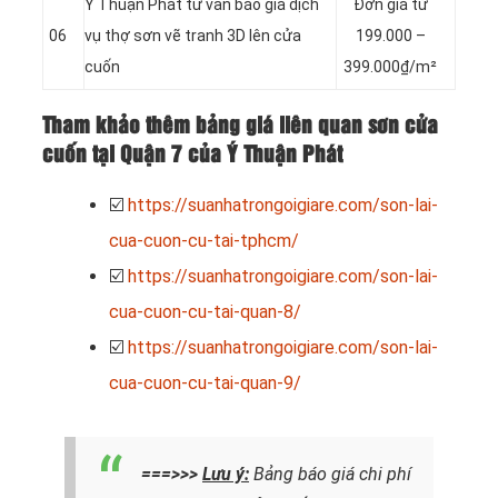
Ý Thuận Phát tư vấn báo giá dịch
Đơn giá từ
06
vụ thợ sơn
vẽ tranh 3D
lên
cửa
199.000 –
cuốn
399.000₫/m²
Tham khảo thêm bảng giá liên quan sơn cửa
cuốn tại Quận 7 của Ý Thuận Phát
☑️
https://suanhatrongoigiare.com/son-lai-
cua-cuon-cu-tai-tphcm/
☑️
https://suanhatrongoigiare.com/son-lai-
cua-cuon-cu-tai-quan-8/
☑️
https://suanhatrongoigiare.com/son-lai-
cua-cuon-cu-tai-quan-9/
===>>>
Lưu ý:
Bảng báo giá chi phí